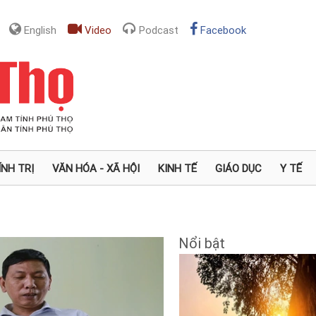
English
Video
Podcast
Facebook
ÍNH TRỊ
VĂN HÓA - XÃ HỘI
KINH TẾ
GIÁO DỤC
Y TẾ
Nổi bật