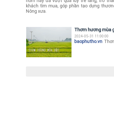
hôm nay đã vượt qua lũy tre làng, trở th
khách tìm mua, góp phần tạo dựng thươn
Nông xưa.
Thơm hương mùa 
2024-05-31 11:00:00
baophutho.vn
Thơm