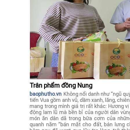
Trân phẩm đồng Nung
baophutho.vn
Không nổi danh như “ngũ quý
tiến Vua gồm anh vũ, dầm xanh, lăng, chiê
mang trong mình giá trị rất khác: Hương v
động lam lũ mà bền bỉ của người dân vù
món ăn dân dã trong bữa cơm của những
quanh năm “bán mặt cho đất, bán lưng ch