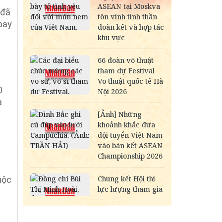
 đã
bay
0
a
uộc