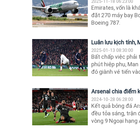
2025-11-18 06:23:00
Emirates, vốn là kh
đặt 270 máy bay Bo
Boeing 787.
Luân lưu kịch tính,
2025-01-13 08:30:00
Bất chấp việc phải 
phút hiệp phụ, Man 
đó giành vé tiến vào
Arsenal chia điểm k
2024-10-28 06:28:00
Kết quả bóng đá Ar
đều tỏa sáng, trận
vòng 9 Ngoại hạng 