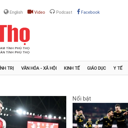
English
Video
Podcast
Facebook
ÍNH TRỊ
VĂN HÓA - XÃ HỘI
KINH TẾ
GIÁO DỤC
Y TẾ
Nổi bật