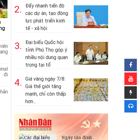
Đẩy nhanh tiến độ
2.
các dự án, tạo động
lực phát triển kinh
n
ng
tế - xã hội
Đại biểu Quốc hội
3.
iên
tỉnh Phú Thọ góp ý
ạng
nhiều nội dung quan
trọng tại tổ
enal
 đi
Giá vàng ngày 7/8:
4.
Giá thế giới tăng
phản
mạnh, chỉ còn thấp
hơn...