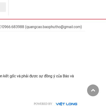
37/0966.683988 (quangcao.baophutho@gmail.com)
iên kết gốc và phải được sự đồng ý của Báo và
POWERED BY