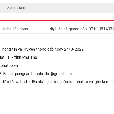
Xem thêm
iên hệ tòa soạn
Liên hệ quảng cáo: 0210.38143
Thông tin và Truyền thông cấp ngày 24/3/2022
ệt Trì - tỉnh Phú Thọ
ophutho.vn
88. Email:quangcao.baophutho@gmail.com
in tức từ website đều phải ghi rõ nguồn baophutho.vn, gắn kèm l