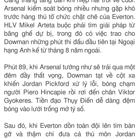
Căng thẳng tăng dần khi hiệp hai trôi về cuối.
Arsenal kiểm soát bóng nhiều nhưng gặp khó
trước hàng thủ tổ chức chặt chẽ của Everton.
HLV Mikel Arteta buộc phải tìm giải pháp từ
băng ghế dự bị, trong đó có việc trao cho
Dowman những phút thi đấu đầu tiên tại Ngoại
hạng Anh kể từ tháng 8 năm ngoái.
Phút 89, khi Arsenal tưởng như sẽ trải qua một
đêm đầy thất vọng, Dowman tạt về cột xa
khiến Jordan Pickford xử lý lỗi, bóng chạm
người Piero Hincapie rồi rơi đến chân Viktor
Gyokeres. Tiền đạo Thụy Điển dễ dàng đệm
bóng vào lưới trống mở tỷ số.
Sau đó, khi Everton dồn toàn đội lên tìm bàn
gỡ và thậm chí đưa cả thủ môn Jordan