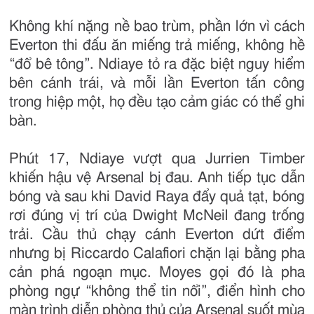
Không khí nặng nề bao trùm, phần lớn vì cách
Everton thi đấu ăn miếng trả miếng, không hề
“đổ bê tông”. Ndiaye tỏ ra đặc biệt nguy hiểm
bên cánh trái, và mỗi lần Everton tấn công
trong hiệp một, họ đều tạo cảm giác có thể ghi
bàn.
Phút 17, Ndiaye vượt qua Jurrien Timber
khiến hậu vệ Arsenal bị đau. Anh tiếp tục dẫn
bóng và sau khi David Raya đẩy quả tạt, bóng
rơi đúng vị trí của Dwight McNeil đang trống
trải. Cầu thủ chạy cánh Everton dứt điểm
nhưng bị Riccardo Calafiori chặn lại bằng pha
cản phá ngoạn mục. Moyes gọi đó là pha
phòng ngự “không thể tin nổi”, điển hình cho
màn trình diễn phòng thủ của Arsenal suốt mùa