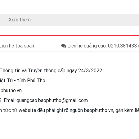
Xem thêm
iên hệ tòa soạn
Liên hệ quảng cáo: 0210.38143
Thông tin và Truyền thông cấp ngày 24/3/2022
ệt Trì - tỉnh Phú Thọ
ophutho.vn
88. Email:quangcao.baophutho@gmail.com
in tức từ website đều phải ghi rõ nguồn baophutho.vn, gắn kèm l