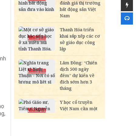
ịnh
họ
ng,