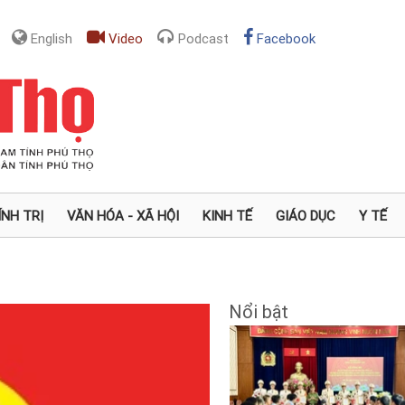
English
Video
Podcast
Facebook
ÍNH TRỊ
VĂN HÓA - XÃ HỘI
KINH TẾ
GIÁO DỤC
Y TẾ
Nổi bật