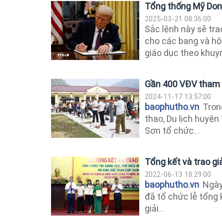
Tổng thống Mỹ Dona
2025-03-21 08:36:00
Sắc lệnh này sẽ tr
cho các bang và hộ
giáo dục theo khuy
Gần 400 VĐV tham gi
2024-11-17 13:57:00
baophutho.vn
Tron
thao, Du lịch huyệ
Sơn tổ chức...
Tổng kết và trao giả
2022-06-13 18:29:00
baophutho.vn
Ngày
đã tổ chức lễ tổng k
giải...