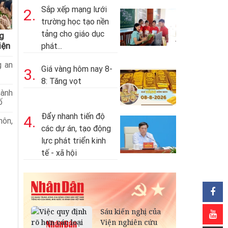
Sắp xếp mạng lưới
2.
trường học tạo nền
tảng cho giáo dục
g
iện
phát...
g an
Giá vàng hôm nay 8-
3.
8: Tăng vọt
hành
ố
Đẩy nhanh tiến độ
4.
hôn,
các dự án, tạo động
lực phát triển kinh
tế - xã hội