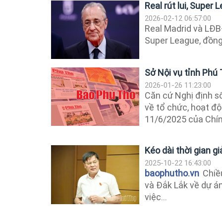
Real rút lui, Super 
2026-02-12 06:57:00
Real Madrid và LĐBĐ
Super League, đồng
Sở Nội vụ tỉnh Phú
2026-01-26 11:23:00
Căn cứ Nghị định s
về tổ chức, hoạt đ
11/6/2025 của Chính
Kéo dài thời gian g
2025-10-22 16:43:00
baophutho.vn
Chiều
và Đắk Lắk về dự án
việc...