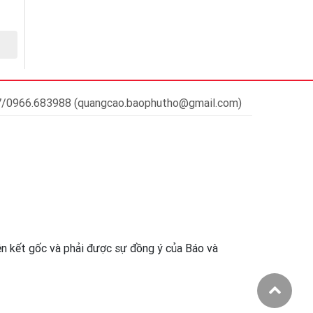
37/0966.683988 (quangcao.baophutho@gmail.com)
iên kết gốc và phải được sự đồng ý của Báo và