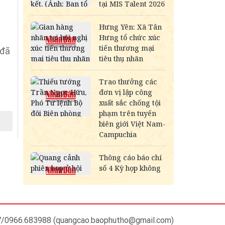
 đã
37/0966.683988 (quangcao.baophutho@gmail.com)