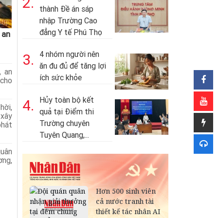
2.
thành Đề án sáp
nhập Trường Cao
đẳng Y tế Phú Thọ
 an
4 nhóm người nên
3.
ăn đu đủ để tăng lợi
, an
ích sức khỏe
 cho
Hủy toàn bộ kết
4.
hời,
quả tại Điểm thi
 xây
Trường chuyên
hát
Tuyên Quang,...
uân
ơng,