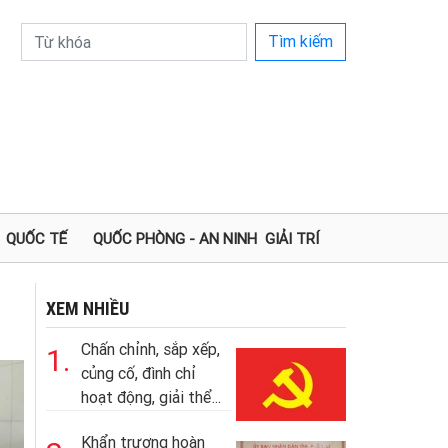
Tìm kiếm
QUỐC TẾ
QUỐC PHÒNG - AN NINH
GIẢI TRÍ
XEM NHIỀU
Chấn chỉnh, sắp xếp,
1.
củng cố, đình chỉ
hoạt động, giải thể...
Khẩn trương hoàn