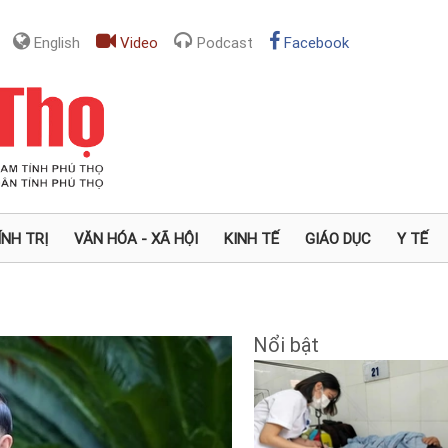
English
Video
Podcast
Facebook
ÍNH TRỊ
VĂN HÓA - XÃ HỘI
KINH TẾ
GIÁO DỤC
Y TẾ
Nổi bật