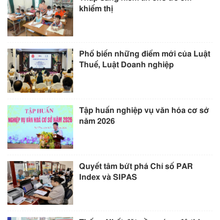
khiếm thị
Phổ biến những điểm mới của Luật
Thuế, Luật Doanh nghiệp
Tập huấn nghiệp vụ văn hóa cơ sở
năm 2026
Quyết tâm bứt phá Chỉ số PAR
Index và SIPAS