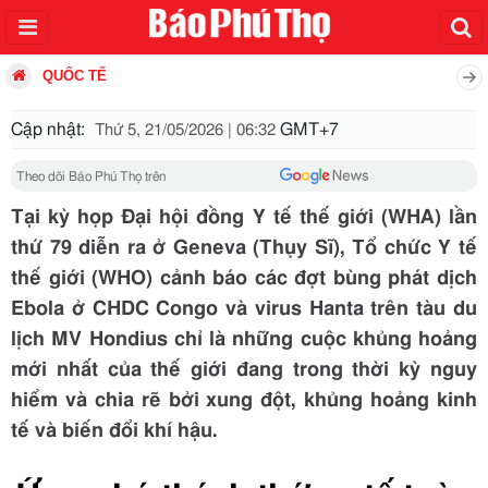
QUỐC TẾ
Cập nhật:
GMT+7
Thứ 5, 21/05/2026 | 06:32
Theo dõi Báo Phú Thọ trên
Tại kỳ họp Đại hội đồng Y tế thế giới (WHA) lần
thứ 79 diễn ra ở Geneva (Thụy Sĩ), Tổ chức Y tế
thế giới (WHO) cảnh báo các đợt bùng phát dịch
Ebola ở CHDC Congo và virus Hanta trên tàu du
lịch MV Hondius chỉ là những cuộc khủng hoảng
mới nhất của thế giới đang trong thời kỳ nguy
hiểm và chia rẽ bởi xung đột, khủng hoảng kinh
tế và biến đổi khí hậu.