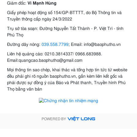
Giám đốc:
Vi Mạnh Hùng
Giấy phép hoạt động số 154/GP-BTTTT, do Bộ Thông tin và
Truyền thông cấp ngày 24/3/2022
Trụ sở tòa soạn: Đường Nguyễn Tất Thành - P. Việt Trì - tỉnh
Phú Thọ
Đường dây nóng:
039.558.7799
; Email: info@baophutho.vn
Liên hệ quảng cáo: 0210.3814337/ 0966.683988.
Email:quangcao.baophutho@gmail.com
Mọi thông tin sao chép, khai thác và tổng hợp tin tức từ website
đều phải ghi rõ nguồn baophutho.vn, gắn kèm liên kết gốc và
phải được sự đồng ý của Báo và Phát thanh, Truyền hình Phú
Thọ bằng văn bản
POWERED BY