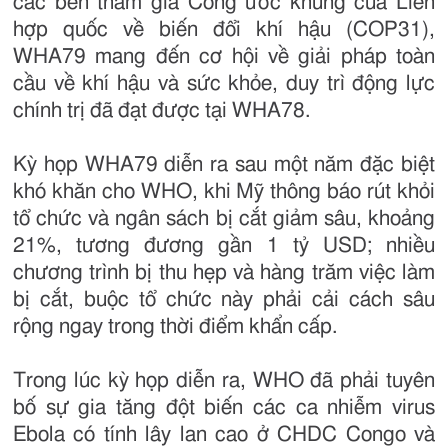
các bên tham gia Công ước khung của Liên
hợp quốc về biến đổi khí hậu (COP31),
WHA79 mang đến cơ hội về giải pháp toàn
cầu về khí hậu và sức khỏe, duy trì động lực
chính trị đã đạt được tại WHA78.
Kỳ họp WHA79 diễn ra sau một năm đặc biệt
khó khăn cho WHO, khi Mỹ thông báo rút khỏi
tổ chức và ngân sách bị cắt giảm sâu, khoảng
21%, tương đương gần 1 tỷ USD; nhiều
chương trình bị thu hẹp và hàng trăm việc làm
bị cắt, buộc tổ chức này phải cải cách sâu
rộng ngay trong thời điểm khẩn cấp.
Trong lúc kỳ họp diễn ra, WHO đã phải tuyên
bố sự gia tăng đột biến các ca nhiễm virus
Ebola có tính lây lan cao ở CHDC Congo và