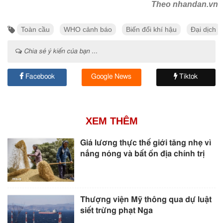
Theo nhandan.vn
Toàn cầu
WHO cảnh báo
Biến đổi khí hậu
Đại dịch
Chia sẻ ý kiến của bạn ...
Facebook
Google News
Tiktok
XEM THÊM
Giá lương thực thế giới tăng nhẹ vì
nắng nóng và bất ổn địa chính trị
Thượng viện Mỹ thông qua dự luật
siết trừng phạt Nga