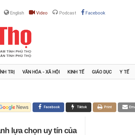
English
Video
Podcast
Facebook
ÍNH TRỊ
VĂN HÓA - XÃ HỘI
KINH TẾ
GIÁO DỤC
Y TẾ
Facebook
Tiktok
Print
Ema
ành lựa chọn uy tín của