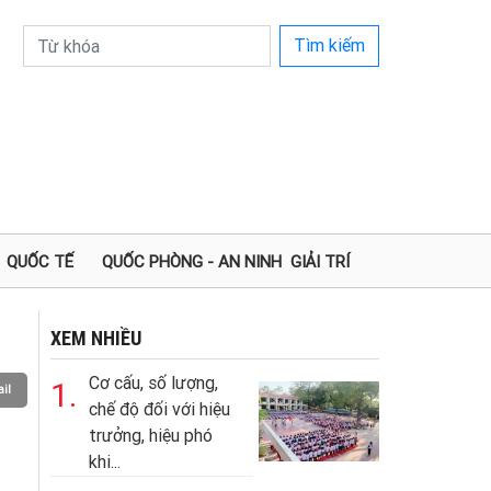
Tìm kiếm
QUỐC TẾ
QUỐC PHÒNG - AN NINH
GIẢI TRÍ
XEM NHIỀU
Cơ cấu, số lượng,
1.
il
chế độ đối với hiệu
trưởng, hiệu phó
khi...