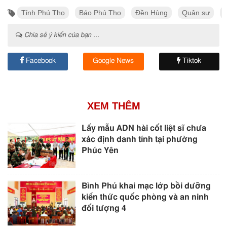
Tỉnh Phú Thọ
Báo Phú Thọ
Đền Hùng
Quân sự
Chia sẻ ý kiến của bạn ...
Facebook
Google News
Tiktok
XEM THÊM
Lấy mẫu ADN hài cốt liệt sĩ chưa
xác định danh tính tại phường
Phúc Yên
Bình Phú khai mạc lớp bồi dưỡng
kiến thức quốc phòng và an ninh
đối tượng 4