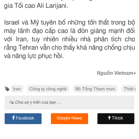
gia Tối cao Ali Larijani.
Israel và Mỹ tuyên bố những tổn thất trong bộ
máy lãnh đạo cấp cao là đòn giáng mạnh đối
với Iran, tuy nhiên nhiều nhà phân tích cho
rằng Tehran vẫn cho thấy khả năng chống chịu
và năng lực phục hồi.
Nguồn Vietnam+
Iran
Công ty công nghệ
Bộ Tổng Tham mưu
Thiệt 
Chia sẻ ý kiến của bạn ...
Facebook
Google News
Tiktok