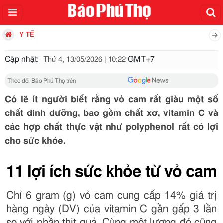
Y TẾ
Cập nhật:
GMT+7
Thứ 4, 13/05/2026 | 10:22
Theo dõi Báo Phú Thọ trên
Có lẽ ít người biết rằng vỏ cam rất giàu một số
chất dinh dưỡng, bao gồm chất xơ, vitamin C và
các hợp chất thực vật như polyphenol rất có lợi
cho sức khỏe.
11 lợi ích sức khỏe từ vỏ cam
Chỉ 6 gram (g) vỏ cam cung cấp 14% giá trị
hàng ngày (DV) của vitamin C gần gấp 3 lần
so với phần thịt quả. Cùng một lượng đó cũng