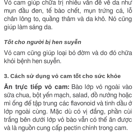
Vỏ cam giúp chữa trị nhiều vấn đề về da như
mụn đầu đen, tế bào chết, mụn trứng cá, lỗ
chân lông to, quầng thâm và da khô. Nó cũng
giúp làm sáng da.
Tốt cho người bị hen suyễn
Vỏ cam cũng giúp loại bỏ đờm và do đó chữa
khỏi bệnh hen suyễn.
3. Cách sử dụng vỏ cam tốt cho sức khỏe
Ăn trực tiếp vỏ cam:
Bào lớp vỏ ngoài vào
sữa chua, bột yến mạch, salad, đồ nướng hoặc
mì ống để tập trung các flavonoid và tinh dầu ở
lớp ngoài cùng. Mặc dù có vị đắng, phần cùi
trắng bên dưới lớp vỏ bào vẫn có thể ăn được
và là nguồn cung cấp pectin chính trong cam.