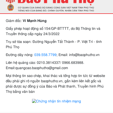
Giám đốc:
Vi Mạnh Hùng
Giấy phép hoạt động số 154/GP-BTTTT, do Bộ Thông tin và
Truyền thông cấp ngày 24/3/2022
Trụ sở tòa soạn: Đường Nguyễn Tất Thành - P. Việt Trì - tỉnh
Phú Thọ
Đường dây nóng:
039.558.7799
; Email: info@baophutho.vn
Liên hệ quảng cáo: 0210.3814337/ 0966.683988.
Email:quangcao.baophutho@gmail.com
Mọi thông tin sao chép, khai thác và tổng hợp tin tức từ website
đều phải ghi rõ nguồn baophutho.vn, gắn kèm liên kết gốc và
phải được sự đồng ý của Báo và Phát thanh, Truyền hình Phú
Thọ bằng văn bản