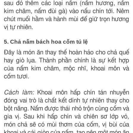
sau đó thêm các loại nấm (nấm hương, nấm
kim châm, nấm đùi gà) vào nấu chín tới. Nêm
chút muối hầm và hành mùi để giữ trọn hương
vị tự nhiên.
5. Chả nấm bách hoa cốm tú lệ
Đây là món ăn thay thế hoàn hảo cho chả quế
hay giò lụa. Thành phần chính là sự kết hợp
của nấm kim châm, mộc nhĩ, khoai môn và
cốm tươi.
Cách làm:
Khoai môn hấp chín tán nhuyễn
đóng vai trò là chất kết dính tự nhiên thay cho
bột năng. Nấm được thái nhỏ trộn cùng cốm và
gia vị. Sau khi hấp chín và chiên sơ lớp vỏ,
món chả sẽ có mùi thơm của cốm, vị bùi của
khoai và cái giòn của nấm, tạo nên một món ăn