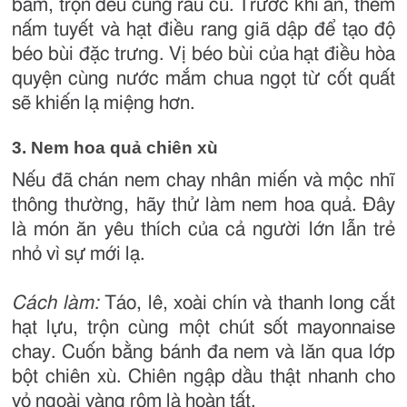
băm, trộn đều cùng rau củ. Trước khi ăn, thêm
nấm tuyết và hạt điều rang giã dập để tạo độ
béo bùi đặc trưng. Vị béo bùi của hạt điều hòa
quyện cùng nước mắm chua ngọt từ cốt quất
sẽ khiến lạ miệng hơn.
3. Nem hoa quả chiên xù
Nếu đã chán nem chay nhân miến và mộc nhĩ
thông thường, hãy thử làm nem hoa quả. Đây
là món ăn yêu thích của cả người lớn lẫn trẻ
nhỏ vì sự mới lạ.
Cách làm:
Táo, lê, xoài chín và thanh long cắt
hạt lựu, trộn cùng một chút sốt mayonnaise
chay. Cuốn bằng bánh đa nem và lăn qua lớp
bột chiên xù. Chiên ngập dầu thật nhanh cho
vỏ ngoài vàng rộm là hoàn tất.