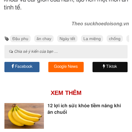
tinh tế.
Theo suckhoedoisong.vn
Đậu phụ
ăn chay
Ngày tết
Lạ miệng
chống
X
Chia sẻ ý kiến của bạn ...
Facebook
Google News
Tiktok
XEM THÊM
12 lợi ích sức khỏe tiềm năng khi
ăn chuối