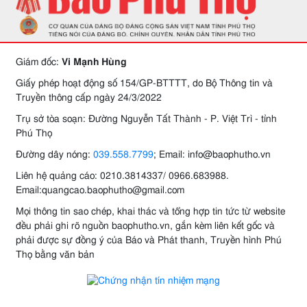
Giám đốc:
Vi Mạnh Hùng
Giấy phép hoạt động số 154/GP-BTTTT, do Bộ Thông tin và
Truyền thông cấp ngày 24/3/2022
Trụ sở tòa soạn: Đường Nguyễn Tất Thành - P. Việt Trì - tỉnh
Phú Thọ
Đường dây nóng:
039.558.7799
; Email: info@baophutho.vn
Liên hệ quảng cáo: 0210.3814337/ 0966.683988.
Email:quangcao.baophutho@gmail.com
Mọi thông tin sao chép, khai thác và tổng hợp tin tức từ website
đều phải ghi rõ nguồn baophutho.vn, gắn kèm liên kết gốc và
phải được sự đồng ý của Báo và Phát thanh, Truyền hình Phú
Thọ bằng văn bản