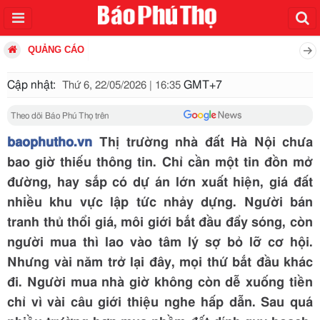
QUẢNG CÁO
Cập nhật:
GMT+7
Thứ 6, 22/05/2026 | 16:35
Theo dõi Báo Phú Thọ trên
baophutho.vn
Thị trường nhà đất Hà Nội chưa
bao giờ thiếu thông tin. Chỉ cần một tin đồn mở
đường, hay sắp có dự án lớn xuất hiện, giá đất
nhiều khu vực lập tức nhảy dựng. Người bán
tranh thủ thổi giá, môi giới bắt đầu đẩy sóng, còn
người mua thì lao vào tâm lý sợ bỏ lỡ cơ hội.
Nhưng vài năm trở lại đây, mọi thứ bắt đầu khác
đi. Người mua nhà giờ không còn dễ xuống tiền
chỉ vì vài câu giới thiệu nghe hấp dẫn. Sau quá