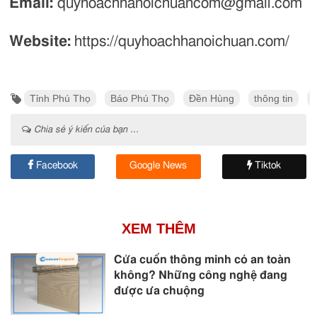
Email:
quyhoachhanoichuancom@gmail.com
Website:
https://quyhoachhanoichuan.com/
Tỉnh Phú Thọ
Báo Phú Thọ
Đền Hùng
thông tin
Chia sẻ ý kiến của bạn ...
Facebook
Google News
Tiktok
XEM THÊM
Cửa cuốn thông minh có an toàn
không? Những công nghệ đang
được ưa chuộng