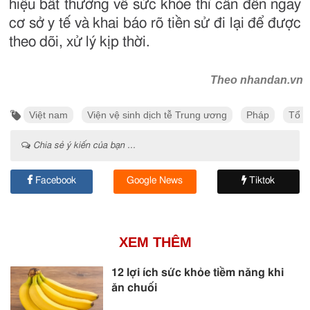
hiệu bất thường về sức khỏe thì cần đến ngay
cơ sở y tế và khai báo rõ tiền sử đi lại để được
theo dõi, xử lý kịp thời.
Theo nhandan.vn
Việt nam
Viện vệ sinh dịch tễ Trung ương
Pháp
Tổ ch
Chia sẻ ý kiến của bạn ...
Facebook
Google News
Tiktok
XEM THÊM
12 lợi ích sức khỏe tiềm năng khi
ăn chuối