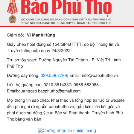
Giám đốc:
Vi Mạnh Hùng
Giấy phép hoạt động số 154/GP-BTTTT, do Bộ Thông tin và
Truyền thông cấp ngày 24/3/2022
Trụ sở tòa soạn: Đường Nguyễn Tất Thành - P. Việt Trì - tỉnh
Phú Thọ
Đường dây nóng:
039.558.7799
; Email: info@baophutho.vn
Liên hệ quảng cáo: 0210.3814337/ 0966.683988.
Email:quangcao.baophutho@gmail.com
Mọi thông tin sao chép, khai thác và tổng hợp tin tức từ website
đều phải ghi rõ nguồn baophutho.vn, gắn kèm liên kết gốc và
phải được sự đồng ý của Báo và Phát thanh, Truyền hình Phú
Thọ bằng văn bản