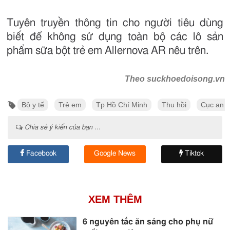
Tuyên truyền thông tin cho người tiêu dùng
biết để không sử dụng toàn bộ các lô sản
phẩm sữa bột trẻ em Allernova AR nêu trên.
Theo suckhoedoisong.vn
Bộ y tế
Trẻ em
Tp Hồ Chí Minh
Thu hồi
Cục an t
Chia sẻ ý kiến của bạn ...
Facebook
Google News
Tiktok
XEM THÊM
6 nguyên tắc ăn sáng cho phụ nữ