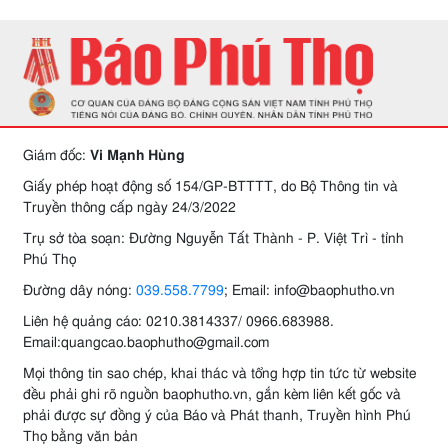
Giám đốc:
Vi Mạnh Hùng
Giấy phép hoạt động số 154/GP-BTTTT, do Bộ Thông tin và
Truyền thông cấp ngày 24/3/2022
Trụ sở tòa soạn: Đường Nguyễn Tất Thành - P. Việt Trì - tỉnh
Phú Thọ
Đường dây nóng:
039.558.7799
; Email: info@baophutho.vn
Liên hệ quảng cáo: 0210.3814337/ 0966.683988.
Email:quangcao.baophutho@gmail.com
Mọi thông tin sao chép, khai thác và tổng hợp tin tức từ website
đều phải ghi rõ nguồn baophutho.vn, gắn kèm liên kết gốc và
phải được sự đồng ý của Báo và Phát thanh, Truyền hình Phú
Thọ bằng văn bản