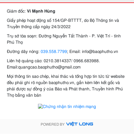
Giám đốc:
Vi Mạnh Hùng
Giấy phép hoạt động số 154/GP-BTTTT, do Bộ Thông tin và
Truyền thông cấp ngày 24/3/2022
Trụ sở tòa soạn: Đường Nguyễn Tất Thành - P. Việt Trì - tỉnh
Phú Thọ
Đường dây nóng:
039.558.7799
; Email: info@baophutho.vn
Liên hệ quảng cáo: 0210.3814337/ 0966.683988.
Email:quangcao.baophutho@gmail.com
Mọi thông tin sao chép, khai thác và tổng hợp tin tức từ website
đều phải ghi rõ nguồn baophutho.vn, gắn kèm liên kết gốc và
phải được sự đồng ý của Báo và Phát thanh, Truyền hình Phú
Thọ bằng văn bản
POWERED BY