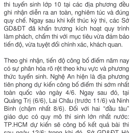
thi tuyển sinh lớp 10 tại các địa phương đều
ghi nhận diễn ra an toàn, nghiêm túc và đúng
quy chế. Ngay sau khi kết thúc kỳ thi, các Sở
GD&ĐT đã khẩn trương kích hoạt quy trình
làm phách, chấm thi với mục tiêu vừa đảm bảo
tiến độ, vừa tuyệt đối chính xác, khách quan.
Theo ghi nhận, tiến độ công bố điểm năm nay
có sự phân hóa rõ rệt theo khu vực và phương
thức tuyển sinh. Nghệ An hiện là địa phương
tiên phong dự kiến công bố điểm thi sớm nhất
toàn quốc vào ngày 4/6. Ngay sau đó, tại
Quảng Trị (6/6), Lai Châu (trước 11/6) và Ninh
Bình (chậm nhất 8/6). Đối với hai “đầu tàu”
giáo dục có quy mô thí sinh lớn nhất nước:
TP.HCM dự kiến sẽ công bố kết quả bài thi
sau ngày 12/6; trong khi đó, Sở GD&ĐT Hà