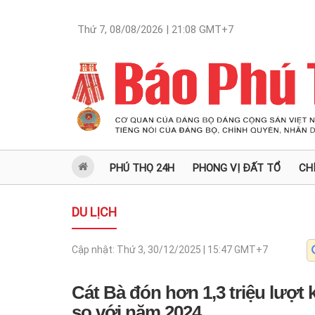
Thứ 7, 08/08/2026 | 21:08
GMT+7
PHÚ THỌ 24H
PHONG VỊ ĐẤT TỔ
CH
DU LỊCH
Cập nhật:
Thứ 3, 30/12/2025 | 15:47
GMT+7
Cát Bà đón hơn 1,3 triệu lượt
so với năm 2024