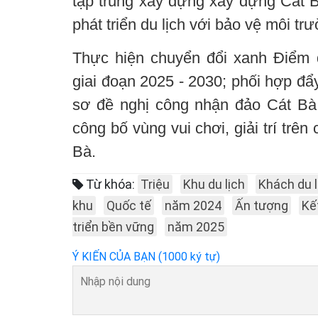
tập trung xây dựng xây dựng Cát B
phát triển du lịch với bảo vệ môi tr
Thực hiện chuyển đổi xanh Điểm d
giai đoạn 2025 - 2030; phối hợp đẩ
sơ đề nghị công nhận đảo Cát Bà 
công bố vùng vui chơi, giải trí trê
Bà.
Từ khóa:
Triệu
Khu du lịch
Khách du l
khu
Quốc tế
năm 2024
Ấn tượng
Kế
triển bền vững
năm 2025
Ý KIẾN CỦA BẠN (1000 ký tự)