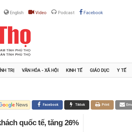
English
Video
Podcast
Facebook
ÍNH TRỊ
VĂN HÓA - XÃ HỘI
KINH TẾ
GIÁO DỤC
Y TẾ
Facebook
Tiktok
Print
Ema
 khách quốc tế, tăng 26%