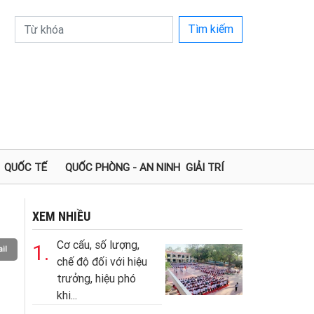
Tìm kiếm
QUỐC TẾ
QUỐC PHÒNG - AN NINH
GIẢI TRÍ
XEM NHIỀU
Cơ cấu, số lượng,
1.
il
chế độ đối với hiệu
trưởng, hiệu phó
khi...