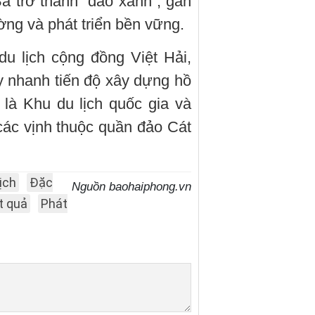
à trở thành “đảo xanh”, gắn
ường và phát triển bền vững.
u lịch cộng đồng Việt Hải,
y nhanh tiến độ xây dựng hồ
là Khu du lịch quốc gia và
n các vịnh thuộc quần đảo Cát
ịch
Đặc
Nguồn baohaiphong.vn
t quả
Phát