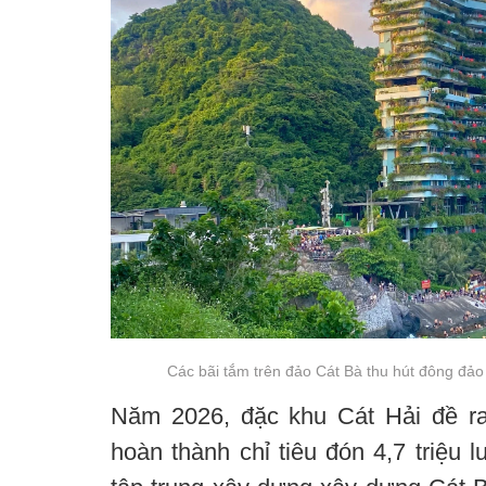
Các bãi tắm trên đảo Cát Bà thu hút đông đả
Năm 2026, đặc khu Cát Hải đề ra
hoàn thành chỉ tiêu đón 4,7 triệu l