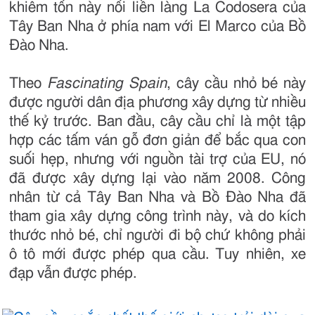
khiêm tốn này nối liền làng La Codosera của
Tây Ban Nha ở phía nam với El Marco của Bồ
Đào Nha.
Theo
Fascinating Spain
, cây cầu nhỏ bé này
được người dân địa phương xây dựng từ nhiều
thế kỷ trước. Ban đầu, cây cầu chỉ là một tập
hợp các tấm ván gỗ đơn giản để bắc qua con
suối hẹp, nhưng với nguồn tài trợ của EU, nó
đã được xây dựng lại vào năm 2008. Công
nhân từ cả Tây Ban Nha và Bồ Đào Nha đã
tham gia xây dựng công trình này, và do kích
thước nhỏ bé, chỉ người đi bộ chứ không phải
ô tô mới được phép qua cầu. Tuy nhiên, xe
đạp vẫn được phép.