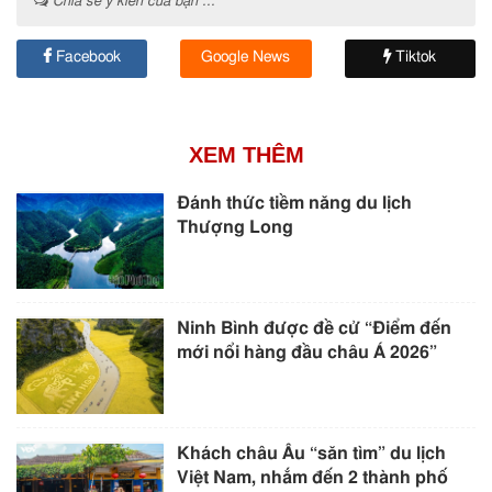
Chia sẻ ý kiến của bạn ...
Facebook
Google News
Tiktok
XEM THÊM
Đánh thức tiềm năng du lịch
Thượng Long
Ninh Bình được đề cử “Điểm đến
mới nổi hàng đầu châu Á 2026”
Khách châu Âu “săn tìm” du lịch
Việt Nam, nhắm đến 2 thành phố