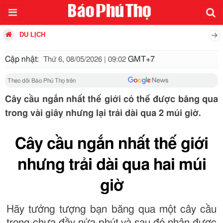
DU LỊCH
Cập nhật:
GMT+7
Thứ 6, 08/05/2026 | 09:02
Theo dõi Báo Phú Thọ trên
Cây cầu ngắn nhất thế giới có thể được băng qua
trong vài giây nhưng lại trải dài qua 2 múi giờ.
Cây cầu ngắn nhất thế giới
nhưng trải dài qua hai múi
giờ
Hãy tưởng tượng bạn băng qua một cây cầu
trong chưa đầy nửa phút và sau đó nhận được