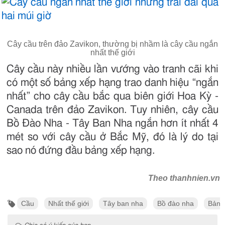
Cây cầu trên đảo Zavikon, thường bị nhầm là cây cầu ngắn
nhất thế giới
Cây cầu này nhiều lần vướng vào tranh cãi khi
có một số bảng xếp hạng trao danh hiệu “ngắn
nhất” cho cây cầu bắc qua biên giới Hoa Kỳ -
Canada trên đảo Zavikon. Tuy nhiên, cây cầu
Bồ Đào Nha - Tây Ban Nha ngắn hơn ít nhất 4
mét so với cây cầu ở Bắc Mỹ, đó là lý do tại
sao nó đứng đầu bảng xếp hạng.
Theo thanhnien.vn
Cầu
Nhất thế giới
Tây ban nha
Bồ đào nha
Bảng