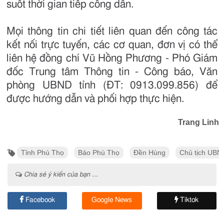
suốt thời gian tiếp công dân.
Mọi thông tin chi tiết liên quan đến công tác
kết nối trực tuyến, các cơ quan, đơn vị có thể
liên hệ đồng chí Vũ Hồng Phương - Phó Giám
đốc Trung tâm Thông tin - Công báo, Văn
phòng UBND tỉnh (ĐT: 0913.099.856) để
được hướng dẫn và phối hợp thực hiện.
Trang Linh
Tỉnh Phú Thọ
Báo Phú Thọ
Đền Hùng
Chủ tịch UBND
Chia sẻ ý kiến của bạn ...
Facebook
Google News
Tiktok