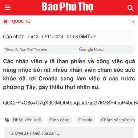
QUỐC TẾ
Cập nhật:
GMT+7
Thứ 3, 12/11/2024 | 07:03
Theo dõi Báo Phú Thọ trên
Các nhân viên y tế than phiền về công việc quá
nặng nhọc bởi rất nhiều nhân viên chăm sóc sức
khỏe đã rời Croatia sang làm việc ở các nước
phương Tây, gây thiếu thụt nhân sự.
QGQ7P+G6o+G7gX3DtMO04buqJuG7jeG7kMSR4buR4buB4bq
Nhân viên y tế
Đình công
Croatia
Chăm sóc sức khỏ
Chia sẻ ý kiến của bạn ...