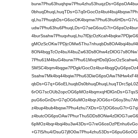
burw7Phu63huqhpw7Phu4zhu53huqzDs+G6psOA4bu
0bhuqDhuqLhuqTDs+G7q0rGocOz4but4buj4bqsw7P
qLhu7PhuqbDs+G6ocOK4bqmw7Phu63hu6HDs+G7rU
udw7Phu63hu6PhuqLDs+G7seG6ouG7t+G6psOz4bu
4burSsahw7PhuqvhuqLhu7fDjcOzKcah4bqkw7PDje
gMOzScOKw7PDjcOMw5Thu7nhuqbDs8OA4bqi4buf4
8ON4bqgTcOz4buX4buZw63Ds8Ohw4zDlOG7s8ONw
7Phu61M4buG4burw7Phu61MxqHDs0jGocOzScahw
SMSC4bqm4bqgw7PDgk/GocOz4bur4bqgQuG6psOz
Ssahw7Mk4bq44bqiw7Phu63DieG6psOAw7NHw4xF4
qbDs+G7q+G6oELhuqbDs0bhuqDhuqLhuqTDrcSpL0
6rOG7scOUb2opcOG6pMOz4bqmxqHDlGnDs+G7qsSo
puG6oGnDs+G7qOG6uMOz4bqrJOG6o+G6oy3hu7A
z4bup4bub4bqsw7Phu4zhu7XDs+G7jOG6ouG7t+G
z4butcOG6psOAw7PhurThu5DDs8ONw4zDlOG7ueG
6pMOz4bqr4bqi4bu3w43Ds+G7reG6osOzPEnhu6vG
+G7lS/hu4/DsuG7j8O0w7Phu4zhu53Ds+G6puG6oO