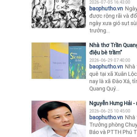
2026-07-05 16:43:00
baophutho.vn
Ngày
được rộng rãi và đổ
ngày xưa gió sụt sùi
trưởng...
Nhà thơ Trần Quang
điệu bè trầm”
2026-06-29 07:40:00
baophutho.vn
Nhà 
quê tại xã Xuân Lộ
nay là xã Đào Xá, t
Quang Quý...
Nguyễn Hưng Hải - 
2026-06-25 10:45:00
baophutho.vn
Nhà 
Trưởng phòng Chuyê
Báo và PTTH Phú Th