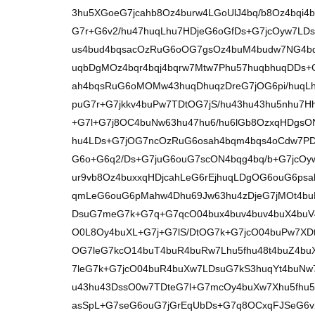
3hu5XGoeG7jcahb8Oz4burw4LGoUlJ4bq/b8Oz4bqi
G7r+G6v2/hu47huqLhu7HDjeG6oGfDs+G7jcOyw7LDs
us4bud4bqsacOzRuG6oOG7gsOz4buM4budw7NG4bq
uqbDgMOz4bqr4bqj4bqrw7Mtw7Phu57huqbhuqDDs+G
ah4bqsRuG6oMOMw43huqDhuqzDreG7jOG6pi/huqL
puG7r+G7jkkv4buPw7TDtOG7jS/hu43hu43hu5nhu7H
+G7l+G7j8OC4buNw63hu47hu6/hu6lGb8OzxqHDgs
hu4LDs+G7jOG7ncOzRuG6osah4bqm4bqs4oCdw7P
G6o+G6q2/Ds+G7juG6ouG7scON4bqg4bq/b+G7jcO
ur9vb8Oz4buxxqHDjcahLeG6rEjhuqLDgOG6ouG6psa
qmLeG6ouG6pMahw4Dhu69Jw63hu4zDjeG7jMOt4bu
DsuG7meG7k+G7q+G7qcO04bux4buv4buv4buX4buV4
O0L8Oy4buXL+G7j+G7lS/DtOG7k+G7jcO04buPw7XD
OG7leG7kcO14buT4buR4buRw7Lhu5fhu48t4buZ4b
7leG7k+G7jcO04buR4buXw7LDsuG7kS3huqYt4buNw7
u43hu43DssO0w7TDteG7l+G7mcOy4buXw7Xhu5fhu5
asSpL+G7seG6ouG7jGrEqUbDs+G7q8OCxqFJSeG6v