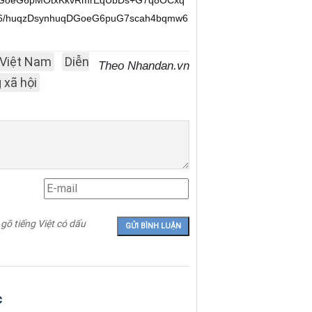
nGoeG6pMOtxKkvRmrEqUbDs+G7q8OCxq
u6/huqzDsynhuqDGoeG6puG7scah4bqmw6
 Việt Nam
Diễn
Theo Nhandan.vn
 xã hội
 gõ tiếng Việt có dấu
c