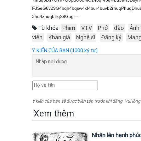
7fhuqbDs+G7n+G6puG6oMOz4bqr4bqi4bu3w43Dsy
FJSeG6v29G4bqh4bqsw4xI4bur4buvb2rhuqPhuqDh
3hu4zhuqbEqS9Gag==
Từ khóa:
Phim
VTV
Phở
đào
Ảnh
viên
Khán giả
Nghệ sĩ
Đăng ký
Mạng
Ý KIẾN CỦA BẠN (1000 ký tự)
Ý kiến của bạn sẽ được biên tập trước khi đăng. Vui lòng
Xem thêm
Nhân lên hạnh phú