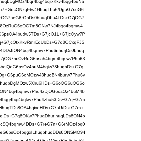
huqbDgMOz4bqr4bqj4bqrxKkv4bqg4buNa
hu7HGocONxqEtw4HhuqLhu6/DguG7seG6
G7rOG7neG6rGnDs0bhuqDhu4LDs+G7jOG7
7q8OzRuG6oOG7m8ONw7NJ4bqo4bqmw4
6psOA4budw5TDs+G7jcO1L+G7jcOyw7P
q+G7jcOtxKkvRmrEqUbDs+G7q8OCxqFJS
DDs8ON4bqi4bqmw7Phu6nhurjDs0bhuq
7jOG7ncOzRuG6osah4bqm4bqsw7Phu63
4bqiQeG6psOz4buM4bqiw73huqbDs+G7q
DDg+G6puG6oMOzw43huqBN4burw7Phu6v
PhuqbDgMOzw5Xhu6HDs+G6oOG6uOG6o
ON4bqi4bqmw7Phu4zDjOG6osOz4buM4b
4bqg4bqi4bqkw7Phu4zhu53Ds+G7q+G7m
HhuqTDs8OA4bqixqHDs+G7sU/Ds+G7m+
uqjDs+G7q8OKw7PhuqDhurjhuqLDs8ON4b
7rcSQ4bqmw4DDs+G7reG7n+G6rMOz4bq0
teG6psOz4bqgxILhuqbhuqDDs8ONSMO94
urw63DsynhuqDDkuG6psOAw7Phu6nhu53