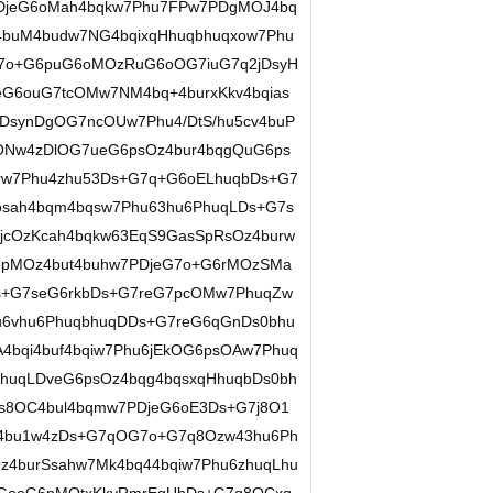
DjeG6oMah4bqkw7Phu7FPw7PDgMOJ4bq
4buM4budw7NG4bqixqHhuqbhuqxow7Phu
G7o+G6puG6oMOzRuG6oOG7iuG7q2jDsyH
eG6ouG7tcOMw7NM4bq+4burxKkv4bqias
DsynDgOG7ncOUw7Phu4/DtS/hu5cv4buP
8ONw4zDlOG7ueG6psOz4bur4bqgQuG6ps
rw7Phu4zhu53Ds+G7q+G6oELhuqbDs+G7
sah4bqm4bqsw7Phu63hu6PhuqLDs+G7s
DjcOzKcah4bqkw63EqS9GasSpRsOz4burw
G6pMOz4but4buhw7PDjeG7o+G6rMOzSMa
s+G7seG6rkbDs+G7reG7pcOMw7PhuqZw
6vhu6PhuqbhuqDDs+G7reG6qGnDs0bhu
4bqi4buf4bqiw7Phu6jEkOG6psOAw7Phuq
huqLDveG6psOz4bqg4bqsxqHhuqbDs0bh
s8OC4bul4bqmw7PDjeG6oE3Ds+G7j8O1
4bu1w4zDs+G7qOG7o+G7q8Ozw43hu6Ph
z4burSsahw7Mk4bq44bqiw7Phu6zhuqLhu