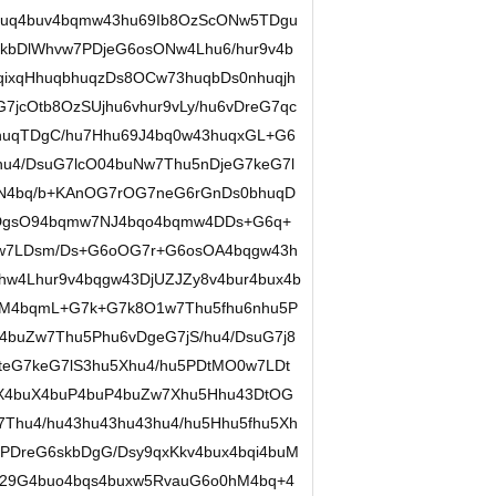
4buq4buv4bqmw43hu69Ib8OzScONw5TDgu
kbDlWhvw7PDjeG6osONw4Lhu6/hur9v4b
ixqHhuqbhuqzDs8OCw73huqbDs0nhuqjh
7jcOtb8OzSUjhu6vhur9vLy/hu6vDreG7qc
huqTDgC/hu7Hhu69J4bq0w43huqxGL+G6
hu4/DsuG7lcO04buNw7Thu5nDjeG7keG7l
ON4bq/b+KAnOG7rOG7neG6rGnDs0bhuqD
DgsO94bqmw7NJ4bqo4bqmw4DDs+G6q+
yw7LDsm/Ds+G6oOG7r+G6osOA4bqgw43h
hw4Lhur9v4bqgw43DjUZJZy8v4bur4bux4b
M4bqmL+G7k+G7k8O1w7Thu5fhu6nhu5P
buZw7Thu5Phu6vDgeG7jS/hu4/DsuG7j8
teG7keG7lS3hu5Xhu4/hu5PDtMO0w7LDt
uX4buX4buP4buP4buZw7Xhu5Hhu43DtOG
Thu4/hu43hu43hu43hu4/hu5Hhu5fhu5Xh
PDreG6skbDgG/Dsy9qxKkv4bux4bqi4buM
29G4buo4bqs4buxw5RvauG6o0hM4bq+4