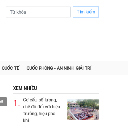
Tìm kiếm
QUỐC TẾ
QUỐC PHÒNG - AN NINH
GIẢI TRÍ
XEM NHIỀU
Cơ cấu, số lượng,
1.
il
chế độ đối với hiệu
trưởng, hiệu phó
khi...