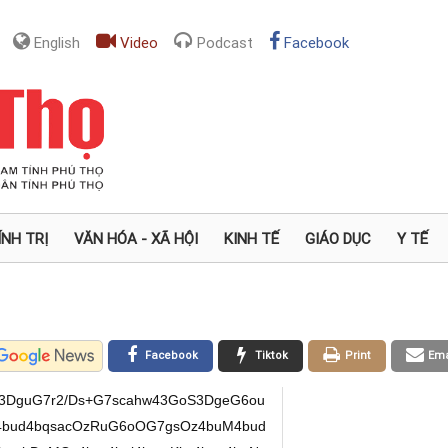
English
Video
Podcast
Facebook
ÍNH TRỊ
VĂN HÓA - XÃ HỘI
KINH TẾ
GIÁO DỤC
Y TẾ
Facebook
Tiktok
Print
Ema
43DguG7r2/Ds+G7scahw43GoS3DgeG6ou
s4bud4bqsacOzRuG6oOG7gsOz4buM4bud