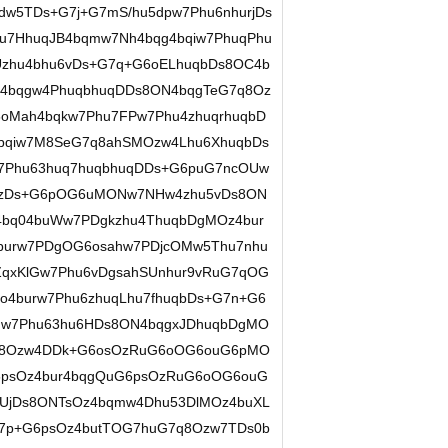
dw5TDs+G7j+G7mS/hu5dpw7Phu6nhurjDs
hu7HhuqJB4bqmw7Nh4bqg4bqiw7PhuqPhu
zhu4bhu6vDs+G7q+G6oELhuqbDs8OC4b
r4bqgw4PhuqbhuqDDs8ON4bqgTeG7q8Oz
G6oMah4bqkw7Phu7FPw7Phu4zhuqrhuqbD
bqiw7M8SeG7q8ahSMOzw4Lhu6XhuqbDs
7Phu63huq7huqbhuqDDs+G6puG7ncOUw
4zDs+G6pOG6uMONw7NHw4zhu5vDs8ON
4bq04buWw7PDgkzhu4ThuqbDgMOz4bur
burw7PDgOG6osahw7PDjcOMw5Thu7nhu
ZqxKlGw7Phu6vDgsahSUnhur9vRuG7qOG
4burw7Phu6zhuqLhu7fhuqbDs+G7n+G6
hw7Phu63hu6HDs8ON4bqgxJDhuqbDgMO
7q8Ozw4DDk+G6osOzRuG6oOG6ouG6pMO
6psOz4bur4bqgQuG6psOzRuG6oOG6ouG
oUjDs8ONTsOz4bqmw4Dhu53DlMOz4buXL
G7p+G6psOz4butTOG7huG7q8Ozw7TDs0b