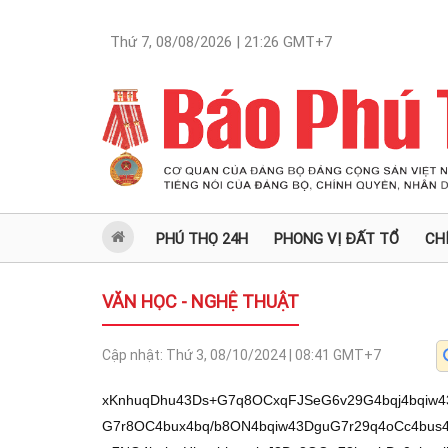
Thứ 7, 08/08/2026 | 21:26
GMT+7
PHÚ THỌ 24H
PHONG VỊ ĐẤT TỔ
CH
VĂN HỌC - NGHỆ THUẬT
Cập nhật:
Thứ 3, 08/10/2024 | 08:41
GMT+7
xKnhuqDhu43Ds+G7q8OCxqFJSeG6v29G4bqj4bqiw
G7r8OC4bux4bq/b8ON4bqiw43DguG7r29q4oCc4bu