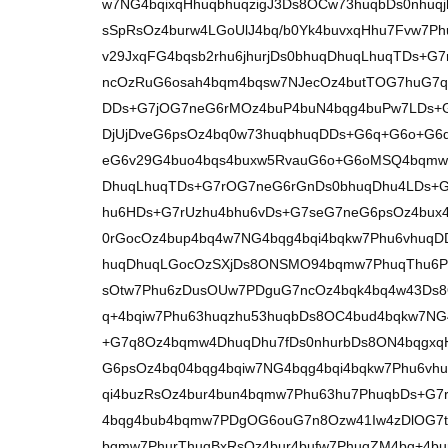
w7NG4bqixqHhuqbhuqzigJ3Ds8OCw73huqbDs0nhuqj
sSpRsOz4burw4LGoUlJ4bq/b0Yk4buvxqHhu7Fvw7P
v29JxqFG4bqsb2rhu6jhurjDs0bhuqDhuqLhuqTDs+
ncOzRuG6osah4bqm4bqsw7NJecOz4butTOG7huG
DDs+G7jOG7neG6rMOz4buP4buN4bqg4buPw7LDs+G
DjUjDveG6psOz4bq0w73huqbhuqDDs+G6q+G6o+G6
eG6v29G4buo4bqs4buxw5RvauG6o+G6oMSQ4bqmw4
DhuqLhuqTDs+G7rOG7neG6rGnDs0bhuqDhu4LDs+G
hu6HDs+G7rUzhu4bhu6vDs+G7seG7neG6psOz4bux
0rGocOz4bup4bq4w7NG4bqg4bqi4bqkw7Phu6vhuq
huqDhuqLGocOzSXjDs8ONSMO94bqmw7PhuqThu6
sOtw7Phu6zDusOUw7PDguG7ncOz4bqk4bq4w43Ds8
q+4bqiw7Phu63huqzhu53huqbDs8OC4bud4bqkw7NG
+G7q8Oz4bqmw4DhuqDhu7fDs0nhurbDs8ON4bqgxq
G6psOz4bq04bqg4bqiw7NG4bqg4bqi4bqkw7Phu6vh
qi4buzRsOz4bur4bun4bqmw7Phu63hu7PhuqbDs+G
4bqg4bub4bqmw7PDgOG6ouG7n8Ozw41Iw4zDlOG7
bqmw7PhurThuqBxRsOz4bur4bufw7PhuqZM4bq+4b