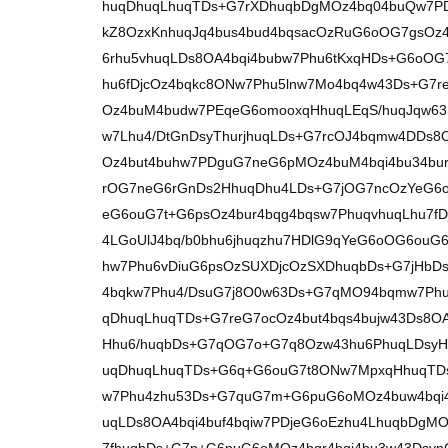
huqDhuqLhuqTDs+G7rXDhuqbDgMOz4bq04buQw7P
kZ8OzxKnhuqJq4bus4bud4bqsacOzRuG6oOG7gsOz
6rhu5vhuqLDs8OA4bqi4bubw7Phu6tKxqHDs+G6oO
hu6fDjcOz4bqkc8ONw7Phu5lnw7Mo4bq4w43Ds+G7r
Oz4buM4budw7PEqeG6omooxqHhuqLEqS/huqJqw63
w7Lhu4/DtGnDsyThurjhuqLDs+G7rcOJ4bqmw4DDs
Oz4but4buhw7PDguG7neG6pMOz4buM4bqi4bu34bu
rOG7neG6rGnDs2HhuqDhu4LDs+G7jOG7ncOzYeG6o
eG6ouG7t+G6psOz4bur4bqg4bqsw7PhuqvhuqLhu7f
4LGoUlJ4bq/b0bhu6jhuqzhu7HDlG9qYeG6oOG6ou
hw7Phu6vDiuG6psOzSUXDjcOzSXDhuqbDs+G7jHbD
4bqkw7Phu4/DsuG7j8O0w63Ds+G7qMO94bqmw7Phu
qDhuqLhuqTDs+G7reG7ocOz4but4bqs4bujw43Ds8OA
Hhu6/huqbDs+G7qOG7o+G7q8Ozw43hu6PhuqLDsyH
uqDhuqLhuqTDs+G6q+G6ouG7t8ONw7MpxqHhuqTD
w7Phu4zhu53Ds+G7quG7m+G6puG6oMOz4buw4bqi
uqLDs8OA4bqi4buf4bqiw7PDjeG6oEzhu4LhuqbDgMO