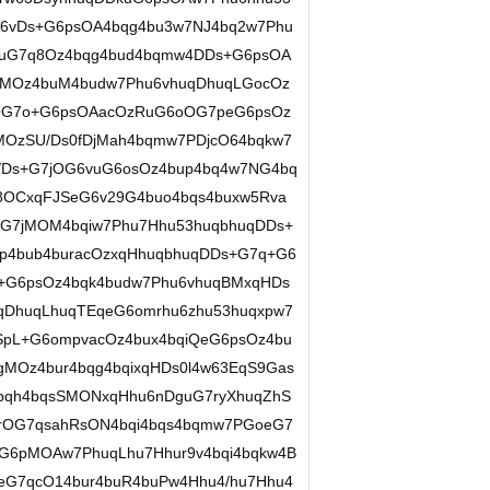
u6vDs+G6psOA4bqg4bu3w7NJ4bq2w7Phu
uG7q8Oz4bqg4bud4bqmw4DDs+G6psOA
oMOz4buM4budw7Phu6vhuqDhuqLGocOz
pOG7o+G6psOAacOzRuG6oOG7peG6psOz
MOzSU/Ds0fDjMah4bqmw7PDjcO64bqkw7
/Ds+G7jOG6vuG6osOz4bup4bq4w7NG4bq
8OCxqFJSeG6v29G4buo4bqs4buxw5Rva
G7jMOM4bqiw7Phu7Hhu53huqbhuqDDs+
p4bub4buracOzxqHhuqbhuqDDs+G7q+G6
+G6psOz4bqk4budw7Phu6vhuqBMxqHDs
DhuqLhuqTEqeG6omrhu6zhu53huqxpw7
pL+G6ompvacOz4bux4bqiQeG6psOz4bu
MOz4bur4bqg4bqixqHDs0l4w63EqS9Gas
4bqh4bqsSMONxqHhu6nDguG7ryXhuqZhS
6rOG7qsahRsON4bqi4bqs4bqmw7PGoeG7
G6pMOAw7PhuqLhu7Hhur9v4bqi4bqkw4B
eG7qcO14bur4buR4buPw4Hhu4/hu7Hhu4