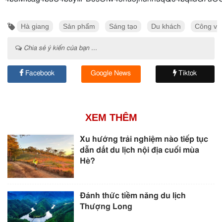
Hà giang
Sản phẩm
Sáng tạo
Du khách
Công viê
Chia sẻ ý kiến của bạn ...
Facebook
Google News
Tiktok
XEM THÊM
Xu hướng trải nghiệm nào tiếp tục
dẫn dắt du lịch nội địa cuối mùa
Hè?
Đánh thức tiềm năng du lịch
Thượng Long