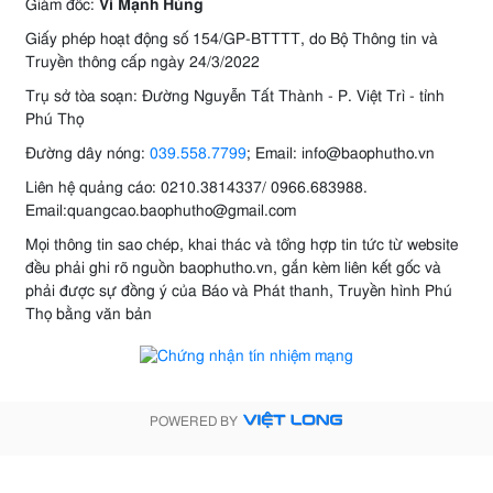
Giám đốc:
Vi Mạnh Hùng
Giấy phép hoạt động số 154/GP-BTTTT, do Bộ Thông tin và
Truyền thông cấp ngày 24/3/2022
Trụ sở tòa soạn: Đường Nguyễn Tất Thành - P. Việt Trì - tỉnh
Phú Thọ
Đường dây nóng:
039.558.7799
; Email: info@baophutho.vn
Liên hệ quảng cáo: 0210.3814337/ 0966.683988.
Email:quangcao.baophutho@gmail.com
Mọi thông tin sao chép, khai thác và tổng hợp tin tức từ website
đều phải ghi rõ nguồn baophutho.vn, gắn kèm liên kết gốc và
phải được sự đồng ý của Báo và Phát thanh, Truyền hình Phú
Thọ bằng văn bản
POWERED BY