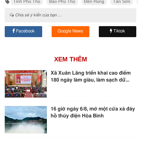
Tỉnh Phú Thọ
Báo Phú Thọ
Đền Hùng
Tân Sơn
Chia sẻ ý kiến của bạn ...
Facebook
Google News
Tiktok
XEM THÊM
Xã Xuân Lãng triển khai cao điểm
180 ngày làm giàu, làm sạch dữ...
16 giờ ngày 6/8, mở một cửa xả đáy
hồ thủy điện Hòa Bình