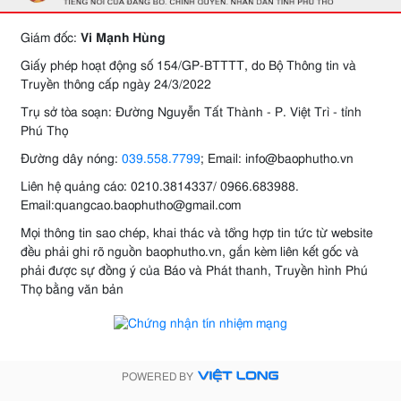
Giám đốc:
Vi Mạnh Hùng
Giấy phép hoạt động số 154/GP-BTTTT, do Bộ Thông tin và
Truyền thông cấp ngày 24/3/2022
Trụ sở tòa soạn: Đường Nguyễn Tất Thành - P. Việt Trì - tỉnh
Phú Thọ
Đường dây nóng:
039.558.7799
; Email: info@baophutho.vn
Liên hệ quảng cáo: 0210.3814337/ 0966.683988.
Email:quangcao.baophutho@gmail.com
Mọi thông tin sao chép, khai thác và tổng hợp tin tức từ website
đều phải ghi rõ nguồn baophutho.vn, gắn kèm liên kết gốc và
phải được sự đồng ý của Báo và Phát thanh, Truyền hình Phú
Thọ bằng văn bản
POWERED BY