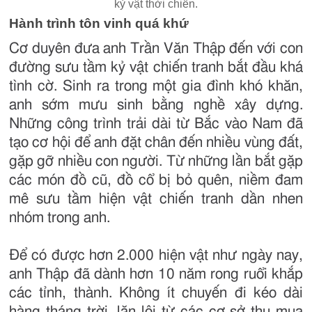
kỷ vật thời chiến.
Hành trình tôn vinh quá khứ
Cơ duyên đưa anh Trần Văn Thập đến với con
đường sưu tầm kỷ vật chiến tranh bắt đầu khá
tình cờ. Sinh ra trong một gia đình khó khăn,
anh sớm mưu sinh bằng nghề xây dựng.
Những công trình trải dài từ Bắc vào Nam đã
tạo cơ hội để anh đặt chân đến nhiều vùng đất,
gặp gỡ nhiều con người. Từ những lần bắt gặp
các món đồ cũ, đồ cổ bị bỏ quên, niềm đam
mê sưu tầm hiện vật chiến tranh dần nhen
nhóm trong anh.
Để có được hơn 2.000 hiện vật như ngày nay,
anh Thập đã dành hơn 10 năm rong ruổi khắp
các tỉnh, thành. Không ít chuyến đi kéo dài
hàng tháng trời, lặn lội từ các cơ sở thu mua