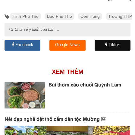
Tỉnh Phú Thọ
Báo Phú Thọ
Đền Hùng
Trường THPT
Chia sẻ ý kiến của bạn ...
Facebook
Google News
Tiktok
XEM THÊM
Bùi thơm xáo chuối Quỳnh Lâm
Nét đẹp nghề dệt thổ cẩm dân tộc Mường