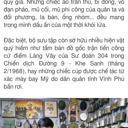
quý giá. Những chiếc áo trấn thủ, bi đông, vỏ
đạn pháo, mũ cối, mũ phi công của quân ta và
đối phương, la bàn, ống nhòm... đều mang
trong mình dấu ấn của một thời khói lửa.
Đặc biệt, bộ sưu tập còn sở hữu nhiều hiện vật
quý hiếm như tấm bản đồ gốc trận tiến công
cứ điểm Làng Vây của Sư đoàn 304 trong
Chiến dịch Đường 9 - Khe Sanh (tháng
2/1968), hay những chiếc cúp được chế tác từ
xác máy bay Mỹ do dân quân tỉnh Vĩnh Phú
bắn rơi.