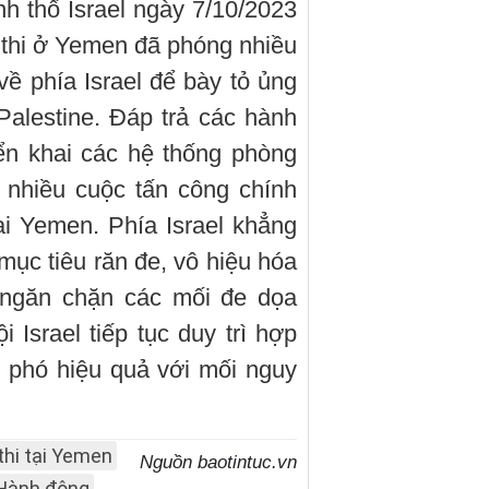
h thổ Israel ngày 7/10/2023
thi ở Yemen đã phóng nhiều
về phía Israel để bày tỏ ủng
alestine. Đáp trả các hành
iển khai các hệ thống phòng
 nhiều cuộc tấn công chính
ại Yemen. Phía Israel khẳng
ục tiêu răn đe, vô hiệu hóa
 ngăn chặn các mối đe dọa
i Israel tiếp tục duy trì hợp
 phó hiệu quả với mối nguy
thi tại Yemen
Nguồn baotintuc.vn
Hành động