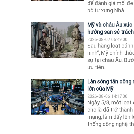
để đánh giá mối đe
bố tự xưng Nhà...
Mỹ và châu Âu xúc 
hướng san sẻ trác
2026-08-07 06:49:00
Sau hàng loạt cảnh 
ninh”, Mỹ chính thứ
sự tại châu Âu. Bướ
ưu tiên...
Làn sóng tấn công
lớn của Mỹ
2026-08-06 14:17:00
Ngày 5/8, một loạt
cho là đã trở thành
mạng, làm dấy lên l
thống công nghệ th