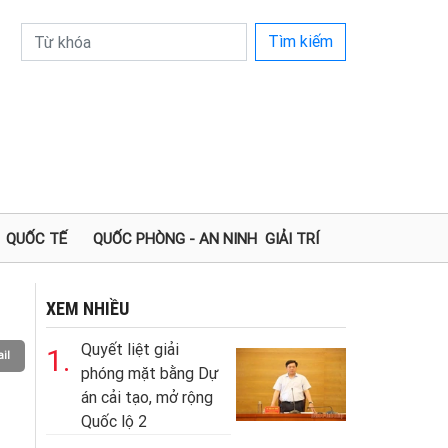
Tìm kiếm
QUỐC TẾ
QUỐC PHÒNG - AN NINH
GIẢI TRÍ
XEM NHIỀU
Quyết liệt giải
1.
il
phóng mặt bằng Dự
án cải tạo, mở rộng
Quốc lộ 2