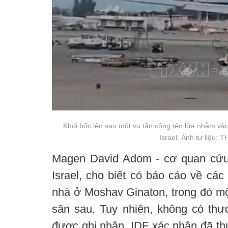
Khói bốc lên sau một vụ tấn công tên lửa nhằm vào
Israel. Ảnh tư liệu:
Magen David Adom - cơ quan cứu
Israel, cho biết có báo cáo về các
nhà ở Moshav Ginaton, trong đó mộ
sân sau. Tuy nhiên, không có th
được ghi nhận. IDF xác nhận đã th