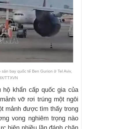
 sân bay quốc tế Ben Gurion ở Tel Aviv,
 THX/TTXVN
 hộ khẩn cấp quốc gia của
 mảnh vỡ rơi trúng một ngôi
t mảnh được tìm thấy trong
ương vong nghiêm trọng nào
ực hiện nhiều lần đánh chặn