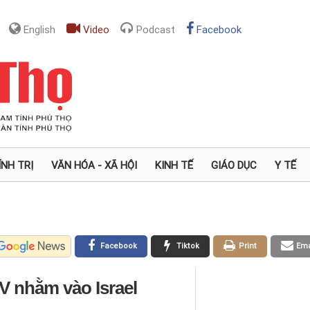
English
Video
Podcast
Facebook
ÍNH TRỊ
VĂN HÓA - XÃ HỘI
KINH TẾ
GIÁO DỤC
Y TẾ
Facebook
Tiktok
Print
Ema
AV nhằm vào Israel