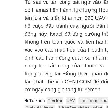
Từ sau vụ tấn công bất ngờ vào lãn
do Hamas tiến hành, lực lượng Hou
tên lửa và triển khai hơn 320 UAV 
hộ cuộc đấu tranh của người dân P
động này, Israel đã tăng cường tr
không trên toàn quốc và tiến hành
xác vào các mục tiêu của Houthi t
định các hành động quân sự nhằm m
năng lực tấn công của Houthi và
trong tương lai. Đồng thời, quân độ
tác chặt chẽ với CENTCOM để đối
cơ ngày càng gia tăng từ Yemen.
Từ khóa:
Tên lửa
UAV
Lực lượng Hou
Quân đội Israel
Hệ thống phòng không