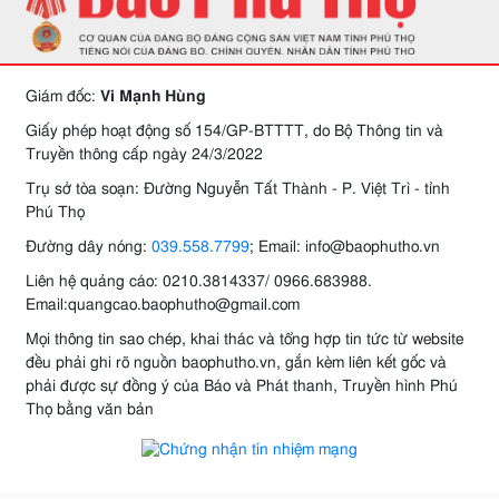
Giám đốc:
Vi Mạnh Hùng
Giấy phép hoạt động số 154/GP-BTTTT, do Bộ Thông tin và
Truyền thông cấp ngày 24/3/2022
Trụ sở tòa soạn: Đường Nguyễn Tất Thành - P. Việt Trì - tỉnh
Phú Thọ
Đường dây nóng:
039.558.7799
; Email: info@baophutho.vn
Liên hệ quảng cáo: 0210.3814337/ 0966.683988.
Email:quangcao.baophutho@gmail.com
Mọi thông tin sao chép, khai thác và tổng hợp tin tức từ website
đều phải ghi rõ nguồn baophutho.vn, gắn kèm liên kết gốc và
phải được sự đồng ý của Báo và Phát thanh, Truyền hình Phú
Thọ bằng văn bản