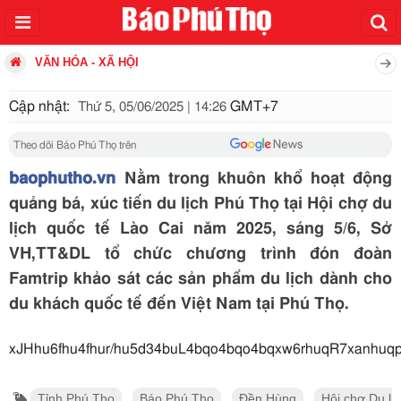
VĂN HÓA - XÃ HỘI
Cập nhật:
GMT+7
Thứ 5, 05/06/2025 | 14:26
Theo dõi Báo Phú Thọ trên
baophutho.vn
Nằm trong khuôn khổ hoạt động
quảng bá, xúc tiến du lịch Phú Thọ tại Hội chợ du
lịch quốc tế Lào Cai năm 2025, sáng 5/6, Sở
VH,TT&DL tổ chức chương trình đón đoàn
Famtrip khảo sát các sản phẩm du lịch dành cho
du khách quốc tế đến Việt Nam tại Phú Thọ.
xJHhu6fhu4fhur/hu5d34buL4bqo4bqo4bqxw6rhuqR7xanh
Tỉnh Phú Thọ
Báo Phú Thọ
Đền Hùng
Hội chợ Du lị