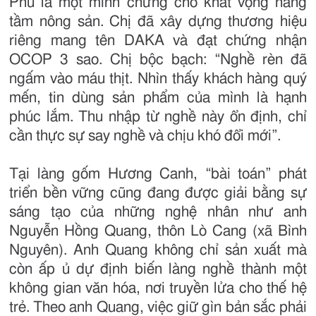
Phú là một minh chứng cho khát vọng nâng
tầm nông sản. Chị đã xây dựng thương hiệu
riêng mang tên DAKA và đạt chứng nhận
OCOP 3 sao. Chị bộc bạch: “Nghề rèn đã
ngấm vào máu thịt. Nhìn thấy khách hàng quý
mến, tin dùng sản phẩm của mình là hạnh
phúc lắm. Thu nhập từ nghề này ổn định, chỉ
cần thực sự say nghề và chịu khó đổi mới”.
Tại làng gốm Hương Canh, “bài toán” phát
triển bền vững cũng đang được giải bằng sự
sáng tạo của những nghệ nhân như anh
Nguyễn Hồng Quang, thôn Lò Cang (xã Bình
Nguyên). Anh Quang không chỉ sản xuất mà
còn ấp ủ dự định biến làng nghề thành một
không gian văn hóa, nơi truyền lửa cho thế hệ
trẻ. Theo anh Quang, việc giữ gìn bản sắc phải