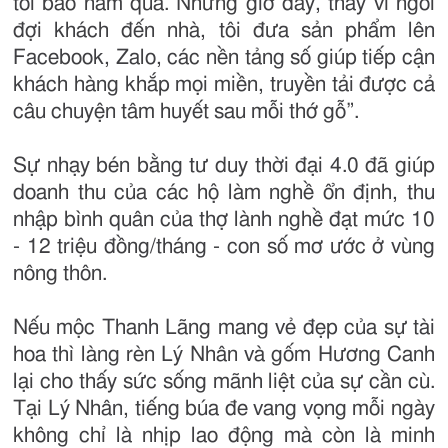
tôi bao năm qua. Nhưng giờ đây, thay vì ngồi
đợi khách đến nhà, tôi đưa sản phẩm lên
Facebook, Zalo, các nền tảng số giúp tiếp cận
khách hàng khắp mọi miền, truyền tải được cả
câu chuyện tâm huyết sau mỗi thớ gỗ”.
Sự nhạy bén bằng tư duy thời đại 4.0 đã giúp
doanh thu của các hộ làm nghề ổn định, thu
nhập bình quân của thợ lành nghề đạt mức 10
- 12 triệu đồng/tháng - con số mơ ước ở vùng
nông thôn.
Nếu mộc Thanh Lãng mang vẻ đẹp của sự tài
hoa thì làng rèn Lý Nhân và gốm Hương Canh
lại cho thấy sức sống mãnh liệt của sự cần cù.
Tại Lý Nhân, tiếng búa đe vang vọng mỗi ngày
không chỉ là nhịp lao động mà còn là minh