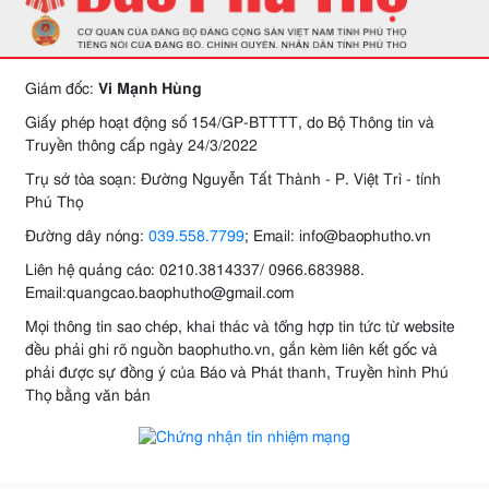
Giám đốc:
Vi Mạnh Hùng
Giấy phép hoạt động số 154/GP-BTTTT, do Bộ Thông tin và
Truyền thông cấp ngày 24/3/2022
Trụ sở tòa soạn: Đường Nguyễn Tất Thành - P. Việt Trì - tỉnh
Phú Thọ
Đường dây nóng:
039.558.7799
; Email: info@baophutho.vn
Liên hệ quảng cáo: 0210.3814337/ 0966.683988.
Email:quangcao.baophutho@gmail.com
Mọi thông tin sao chép, khai thác và tổng hợp tin tức từ website
đều phải ghi rõ nguồn baophutho.vn, gắn kèm liên kết gốc và
phải được sự đồng ý của Báo và Phát thanh, Truyền hình Phú
Thọ bằng văn bản