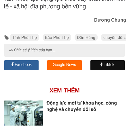
tế - xã hội địa phương bền vững.
Dương Chung
Tỉnh Phú Thọ
Báo Phú Thọ
Đền Hùng
chuyển đổi số
Chia sẻ ý kiến của bạn ...
Facebook
Google News
Tiktok
XEM THÊM
Động lực mới từ khoa học, công
nghệ và chuyển đổi số