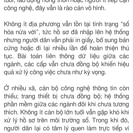
tuổi, lao động nông thôn hoặc người ít tiếp cận
công nghệ, đây vẫn là rào cản vô hình.
Không ít địa phương vẫn tồn tại tình trạng “số
hóa nửa vời”, tức hồ sơ đã nhập lên hệ thống
nhưng người dân vẫn phải in giấy, bổ sung bản
cứng hoặc đi lại nhiều lần để hoàn thiện thủ
tục. Bài toán liên thông dữ liệu giữa các
ngành, các cấp vẫn chưa đồng bộ khiến hiệu
quả xử lý công việc chưa như kỳ vọng.
Ở nhiều xã, cán bộ công nghệ thông tin còn
thiếu; trang thiết bị chưa đồng bộ; hệ thống
phần mềm giữa các ngành đôi khi chưa tương
thích. Không ít cán bộ lớn tuổi vẫn gặp khó khi
xử lý hồ sơ trên môi trường số. Trong khi đó,
người dân lại có tâm lý quen làm trực tiếp vì