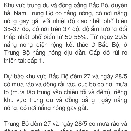
Khu vực trung du và đồng bằng Bắc Bộ, duyên
hải Nam Trung Bộ có nắng nóng, có nơi nắng
nóng gay gắt với nhiệt độ cao nhất phổ biến
35-37 độ, có nơi trên 37 độ; độ ẩm tương đối
thấp nhất phổ biến từ 50-55%. Từ ngày 29/5
nắng nóng diện rộng kết thúc ở Bắc Bộ, ở
Trung Bộ nắng nóng dịu dần. Cấp độ rủi ro
thiên tai: cấp 1.
Dự báo khu vực Bắc Bộ đêm 27 và ngày 28/5
có mưa rào và dông rải rác, cục bộ có nơi mưa
to (mưa tập trung vào chiều tối và đêm), riêng
khu vực trung du và đồng bằng ngày nắng
nóng, có nơi nắng nóng gay gắt.
Trung Bộ đêm 27 và ngày 28/5 có mưa rào và