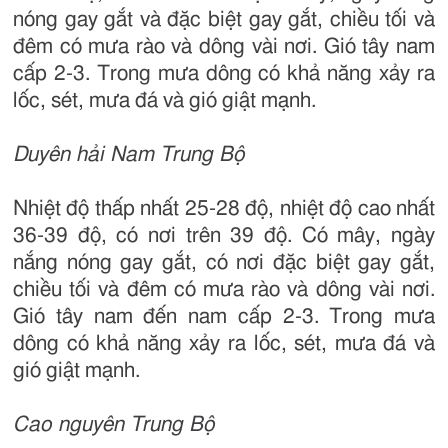
nóng gay gắt và đặc biệt gay gắt, chiều tối và
đêm có mưa rào và dông vài nơi. Gió tây nam
cấp 2-3. Trong mưa dông có khả năng xảy ra
lốc, sét, mưa đá và gió giật mạnh.
Duyên hải Nam Trung Bộ
Nhiệt độ thấp nhất 25-28 độ, nhiệt độ cao nhất
36-39 độ, có nơi trên 39 độ. Có mây, ngày
nắng nóng gay gắt, có nơi đặc biệt gay gắt,
chiều tối và đêm có mưa rào và dông vài nơi.
Gió tây nam đến nam cấp 2-3. Trong mưa
dông có khả năng xảy ra lốc, sét, mưa đá và
gió giật mạnh.
Cao nguyên Trung Bộ