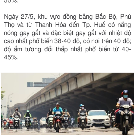
50%.
Ngày 27/5, khu vực đồng bằng Bắc Bộ, Phú
Thọ và từ Thanh Hóa đến Tp. Huế có nắng
nóng gay gắt và đặc biệt gay gắt với nhiệt độ
cao nhất phổ biến 38-40 độ, có nơi trên 40 độ;
độ ẩm tương đối thấp nhất phổ biến từ 40-
45%.