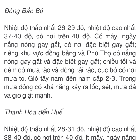
Đông Bắc Bộ
Nhiệt độ thấp nhất 26-29 độ, nhiệt độ cao nhất
37-40 độ, có nơi trên 40 độ. Có mây, ngày
nắng nóng gay gắt, có nơi đặc biệt gay gắt;
riêng khu vực đồng bằng và Phú Thọ có nắng
nóng gay gắt và đặc biệt gay gắt; chiều tối và
đêm có mưa rào và dông rải rác, cục bộ có nơi
mưa to. Gió tây nam đến nam cấp 2-3. Trong
mưa dông có khả năng xảy ra lốc, sét, mưa đá
và gió giật mạnh.
Thanh Hóa đến Huế
Nhiệt độ thấp nhất 28-31 độ, nhiệt độ cao nhất
38-40 độ, có nơi trên 40 độ. Ít mây, ngày nắng