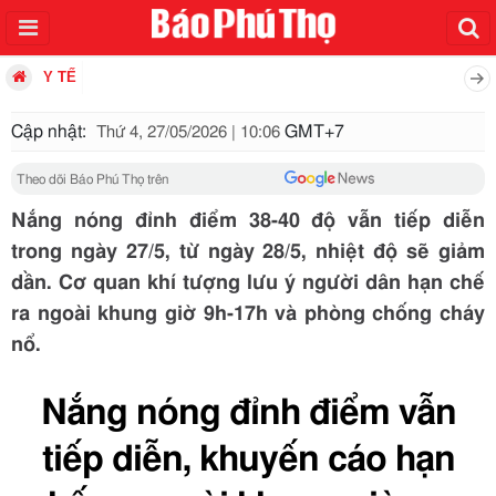
Y TẾ
Cập nhật:
GMT+7
Thứ 4, 27/05/2026 | 10:06
Theo dõi Báo Phú Thọ trên
Nắng nóng đỉnh điểm 38-40 độ vẫn tiếp diễn
trong ngày 27/5, từ ngày 28/5, nhiệt độ sẽ giảm
dần. Cơ quan khí tượng lưu ý người dân hạn chế
ra ngoài khung giờ 9h-17h và phòng chống cháy
nổ.
Nắng nóng đỉnh điểm vẫn
tiếp diễn, khuyến cáo hạn