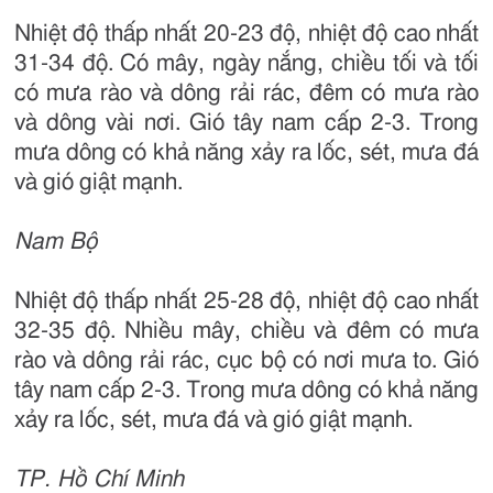
Nhiệt độ thấp nhất 20-23 độ, nhiệt độ cao nhất
31-34 độ. Có mây, ngày nắng, chiều tối và tối
có mưa rào và dông rải rác, đêm có mưa rào
và dông vài nơi. Gió tây nam cấp 2-3. Trong
mưa dông có khả năng xảy ra lốc, sét, mưa đá
và gió giật mạnh.
Nam Bộ
Nhiệt độ thấp nhất 25-28 độ, nhiệt độ cao nhất
32-35 độ. Nhiều mây, chiều và đêm có mưa
rào và dông rải rác, cục bộ có nơi mưa to. Gió
tây nam cấp 2-3. Trong mưa dông có khả năng
xảy ra lốc, sét, mưa đá và gió giật mạnh.
TP. Hồ Chí Minh