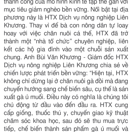
thành công của mô hình kinh tế tập thể gắn với
mục tiêu giảm nghèo bền vững. Nổi bật tại địa
phương này là HTX Dịch vụ nông nghiệp Liên
Khương. Thay vì để bà con nông dân tự loay
hoay với việc chăn nuôi cá thể, HTX đã trở
thành một “nhà tổ chức” chuyên nghiệp, liên
kết các hộ gia đình vào một chuỗi sản xuất
chung. Anh Bùi Văn Khương - Giám đốc HTX
Dịch vụ nông nghiệp Liên Khương chia sẻ về
chiến lược phát triển bền vững: “Hiện tại, HTX
không chỉ dừng lại ở chăn nuôi gà đồi mà đang
chuyển hướng sang chế biến sâu, cụ thể là sản
xuất gà ủ muối. Điều này có nghĩa là chúng tôi
chủ động từ đầu vào đến đầu ra. HTX cung
cấp giống, thuốc thú y, chuyển giao kỹ thuật
chăm sóc khoa học, sau đó sẽ thu mua trực
tiếp, chế biến thành sản phẩm gà ủ muối và