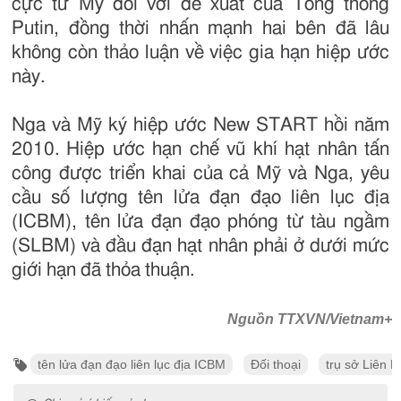
cực từ Mỹ đối với đề xuất của Tổng thống
Putin, đồng thời nhấn mạnh hai bên đã lâu
không còn thảo luận về việc gia hạn hiệp ước
này.
Nga và Mỹ ký hiệp ước New START hồi năm
2010. Hiệp ước hạn chế vũ khí hạt nhân tấn
công được triển khai của cả Mỹ và Nga, yêu
cầu số lượng tên lửa đạn đạo liên lục địa
(ICBM), tên lửa đạn đạo phóng từ tàu ngầm
(SLBM) và đầu đạn hạt nhân phải ở dưới mức
giới hạn đã thỏa thuận.
Nguồn TTXVN/Vietnam+
tên lửa đạn đạo liên lục địa ICBM
Đối thoại
trụ sở Liên 