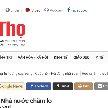
English
Video
Podcast
Facebook
ÍNH TRỊ
VĂN HÓA - XÃ HỘI
KINH TẾ
GIÁO DỤC
Y TẾ
ng tư tưởng của Đảng
Quốc hội - Hội đồng nhân dân
Học và làm theo 
Facebook
Tiktok
Print
Ema
à Nhà nước chăm lo
 vui