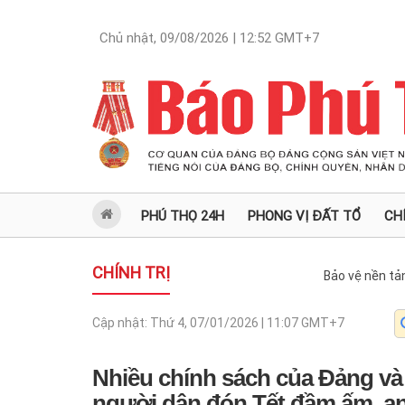
Chủ nhật, 09/08/2026 | 12:52
GMT+7
PHÚ THỌ 24H
PHONG VỊ ĐẤT TỔ
CH
CHÍNH TRỊ
Bảo vệ nền tả
Cập nhật:
Thứ 4, 07/01/2026 | 11:07
GMT+7
Nhiều chính sách của Đảng v
người dân đón Tết đầm ấm, an