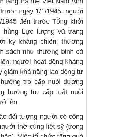
nh tặng Bà mẹ Việt Nam Anh
trước ngày 1/1/1945; người
/1945 đến trước Tổng khởi
 hùng Lực lượng vũ trang
ời kỳ kháng chiến; thương
nh sách như thương binh có
 lên; người hoạt động kháng
y giảm khả năng lao động từ
 hưởng trợ cấp nuôi dưỡng
ng hưởng trợ cấp tuất nuôi
rở lên.
ác đối tượng người có công
 người thờ cúng liệt sỹ (trong
nhân). Việc tổ chức tặng quà