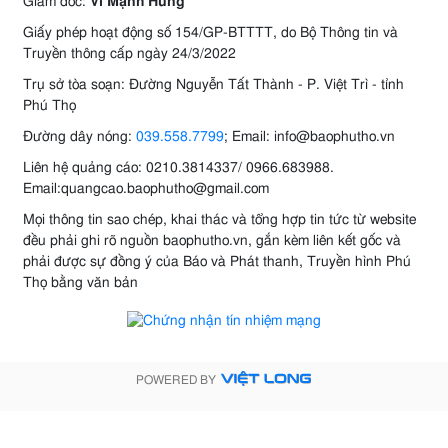
Giám đốc:
Vi Mạnh Hùng
Giấy phép hoạt động số 154/GP-BTTTT, do Bộ Thông tin và
Truyền thông cấp ngày 24/3/2022
Trụ sở tòa soạn: Đường Nguyễn Tất Thành - P. Việt Trì - tỉnh
Phú Thọ
Đường dây nóng:
039.558.7799
; Email: info@baophutho.vn
Liên hệ quảng cáo: 0210.3814337/ 0966.683988.
Email:quangcao.baophutho@gmail.com
Mọi thông tin sao chép, khai thác và tổng hợp tin tức từ website
đều phải ghi rõ nguồn baophutho.vn, gắn kèm liên kết gốc và
phải được sự đồng ý của Báo và Phát thanh, Truyền hình Phú
Thọ bằng văn bản
POWERED BY