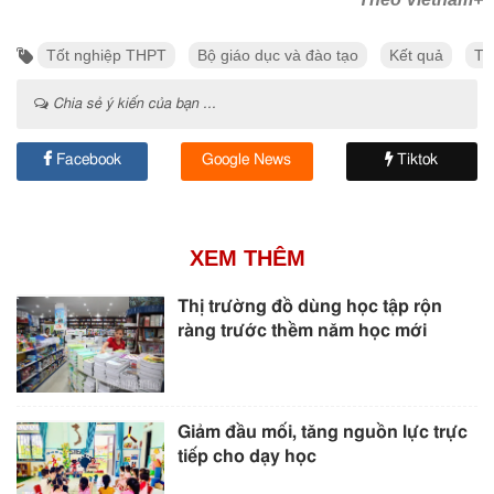
Tốt nghiệp THPT
Bộ giáo dục và đào tạo
Kết quả
Th
Chia sẻ ý kiến của bạn ...
Facebook
Google News
Tiktok
XEM THÊM
Thị trường đồ dùng học tập rộn
ràng trước thềm năm học mới
Giảm đầu mối, tăng nguồn lực trực
tiếp cho dạy học