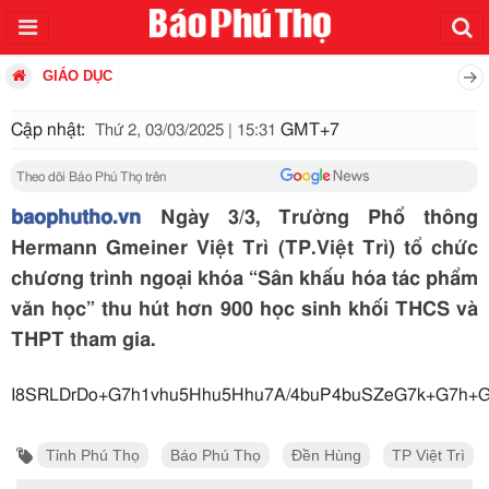
GIÁO DỤC
Cập nhật:
GMT+7
Thứ 2, 03/03/2025 | 15:31
Theo dõi Báo Phú Thọ trên
baophutho.vn
Ngày 3/3, Trường Phổ thông
Hermann Gmeiner Việt Trì (TP.Việt Trì) tổ chức
chương trình ngoại khóa “Sân khấu hóa tác phẩm
văn học” thu hút hơn 900 học sinh khối THCS và
THPT tham gia.
I8SRLDrDo+G7h1vhu5Hhu5Hhu7A/4buP4buSZeG7k+G7h+
Tỉnh Phú Thọ
Báo Phú Thọ
Đền Hùng
TP Việt Trì