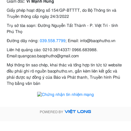
Giám đốc:
Vi Mạnh Hùng
Giấy phép hoạt động số 154/GP-BTTTT, do Bộ Thông tin và
Truyền thông cấp ngày 24/3/2022
Trụ sở tòa soạn: Đường Nguyễn Tất Thành - P. Việt Trì - tỉnh
Phú Thọ
Đường dây nóng:
039.558.7799
; Email: info@baophutho.vn
Liên hệ quảng cáo: 0210.3814337/ 0966.683988.
Email:quangcao.baophutho@gmail.com
Mọi thông tin sao chép, khai thác và tổng hợp tin tức từ website
đều phải ghi rõ nguồn baophutho.vn, gắn kèm liên kết gốc và
phải được sự đồng ý của Báo và Phát thanh, Truyền hình Phú
Thọ bằng văn bản
POWERED BY