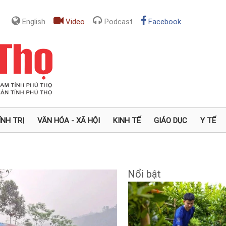
English
Video
Podcast
Facebook
ÍNH TRỊ
VĂN HÓA - XÃ HỘI
KINH TẾ
GIÁO DỤC
Y TẾ
Nổi bật