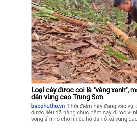
Loại cây được coi là “vàng xanh”, 
dân vùng cao Trung Sơn
baophutho.vn
Thời điểm này đang vào vụ th
dược liệu đã hàng chục năm nay được ví n
sống ấm no cho nhiều hộ dân ở xã vùng ca