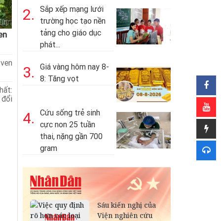
Sắp xếp mạng lưới
2.
trường học tạo nền
tảng cho giáo dục
en
phát...
ven
Giá vàng hôm nay 8-
3.
8: Tăng vọt
hất:
 đổi
Cứu sống trẻ sinh
4.
cực non 25 tuần
thai, nặng gần 700
gram