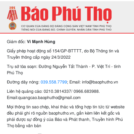
Giám đốc:
Vi Mạnh Hùng
Giấy phép hoạt động số 154/GP-BTTTT, do Bộ Thông tin và
Truyền thông cấp ngày 24/3/2022
Trụ sở tòa soạn: Đường Nguyễn Tất Thành - P. Việt Trì - tỉnh
Phú Thọ
Đường dây nóng:
039.558.7799
; Email: info@baophutho.vn
Liên hệ quảng cáo: 0210.3814337/ 0966.683988.
Email:quangcao.baophutho@gmail.com
Mọi thông tin sao chép, khai thác và tổng hợp tin tức từ website
đều phải ghi rõ nguồn baophutho.vn, gắn kèm liên kết gốc và
phải được sự đồng ý của Báo và Phát thanh, Truyền hình Phú
Thọ bằng văn bản