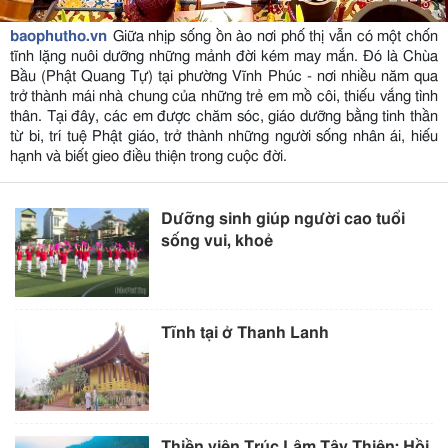
baophutho.vn
Giữa nhịp sống ồn ào nơi phố thị vẫn có một chốn
tĩnh lặng nuôi dưỡng những mảnh đời kém may mắn. Đó là Chùa
Bầu (Phật Quang Tự) tại phường Vĩnh Phúc - nơi nhiều năm qua
trở thành mái nhà chung của những trẻ em mồ côi, thiếu vắng tình
thân. Tại đây, các em được chăm sóc, giáo dưỡng bằng tinh thần
từ bi, trí tuệ Phật giáo, trở thành những người sống nhân ái, hiếu
hạnh và biết gieo điều thiện trong cuộc đời.
Dưỡng sinh giúp người cao tuổi
sống vui, khoẻ
Tĩnh tại ở Thanh Lanh
Thiền viện Trúc Lâm Tây Thiên: Hồi