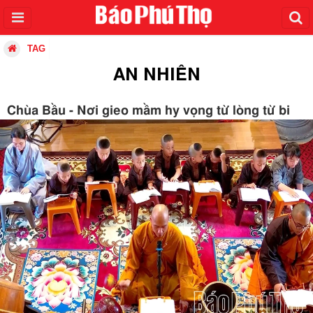
TAG
AN NHIÊN
Chùa Bầu - Nơi gieo mầm hy vọng từ lòng từ bi