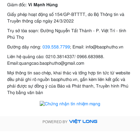
Giám đốc:
Vi Mạnh Hùng
Giấy phép hoạt động số 154/GP-BTTTT, do Bộ Thông tin và
Truyền thông cấp ngày 24/3/2022
Trụ sở tòa soạn: Đường Nguyễn Tất Thành - P. Việt Trì - tỉnh
Phú Thọ
Đường dây nóng:
039.558.7799
; Email: info@baophutho.vn
Liên hệ quảng cáo: 0210.3814337/ 0966.683988.
Email:quangcao.baophutho@gmail.com
Mọi thông tin sao chép, khai thác và tổng hợp tin tức từ website
đều phải ghi rõ nguồn baophutho.vn, gắn kèm liên kết gốc và
phải được sự đồng ý của Báo và Phát thanh, Truyền hình Phú
Thọ bằng văn bản
POWERED BY