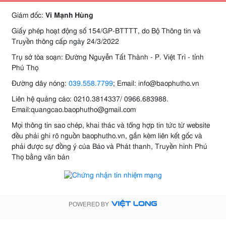
Giám đốc:
Vi Mạnh Hùng
Giấy phép hoạt động số 154/GP-BTTTT, do Bộ Thông tin và
Truyền thông cấp ngày 24/3/2022
Trụ sở tòa soạn: Đường Nguyễn Tất Thành - P. Việt Trì - tỉnh
Phú Thọ
Đường dây nóng:
039.558.7799
; Email: info@baophutho.vn
Liên hệ quảng cáo: 0210.3814337/ 0966.683988.
Email:quangcao.baophutho@gmail.com
Mọi thông tin sao chép, khai thác và tổng hợp tin tức từ website
đều phải ghi rõ nguồn baophutho.vn, gắn kèm liên kết gốc và
phải được sự đồng ý của Báo và Phát thanh, Truyền hình Phú
Thọ bằng văn bản
POWERED BY