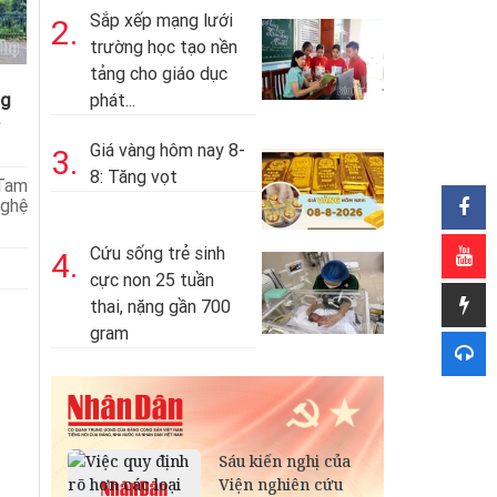
Sắp xếp mạng lưới
2.
trường học tạo nền
tảng cho giáo dục
ng
phát...
Giá vàng hôm nay 8-
3.
8: Tăng vọt
Tam
ghệ
Cứu sống trẻ sinh
4.
cực non 25 tuần
thai, nặng gần 700
gram