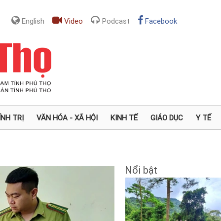
English
Video
Podcast
Facebook
ÍNH TRỊ
VĂN HÓA - XÃ HỘI
KINH TẾ
GIÁO DỤC
Y TẾ
Nổi bật