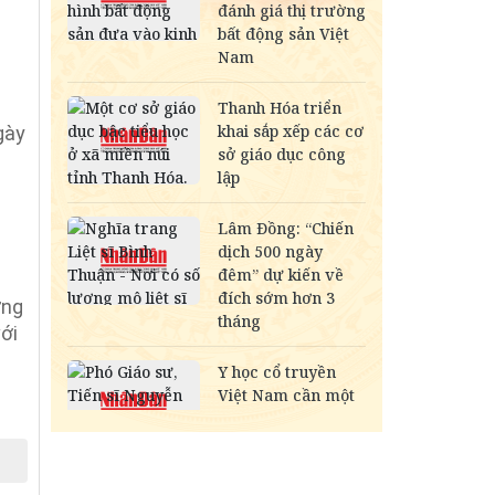
gày
ững
ới