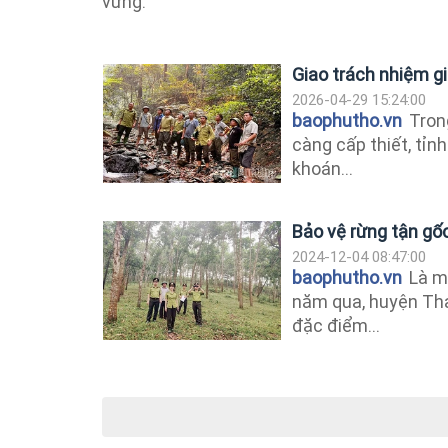
vững.
Giao trách nhiệm gi
2026-04-29 15:24:00
baophutho.vn
Trong
càng cấp thiết, tỉn
khoán...
Bảo vệ rừng tận gố
2024-12-04 08:47:00
baophutho.vn
Là mộ
năm qua, huyện Th
đặc điểm...