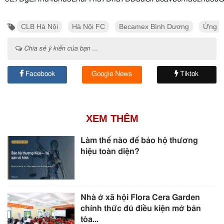
CLB Hà Nội
Hà Nội FC
Becamex Bình Dương
Ứng d
Chia sẻ ý kiến của bạn ...
Facebook
Google News
Tiktok
XEM THÊM
Làm thế nào để bảo hộ thương
hiệu toàn diện?
Nhà ở xã hội Flora Cera Garden
chính thức đủ điều kiện mở bán
tòa...