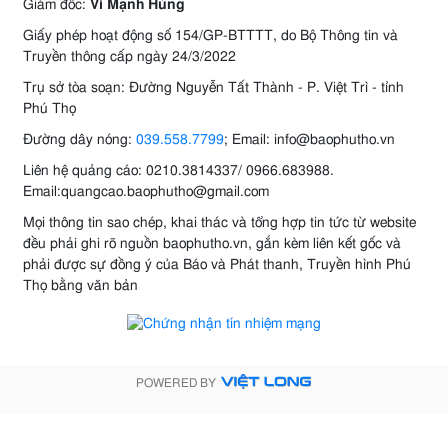
Giám đốc:
Vi Mạnh Hùng
Giấy phép hoạt động số 154/GP-BTTTT, do Bộ Thông tin và
Truyền thông cấp ngày 24/3/2022
Trụ sở tòa soạn: Đường Nguyễn Tất Thành - P. Việt Trì - tỉnh
Phú Thọ
Đường dây nóng:
039.558.7799
; Email: info@baophutho.vn
Liên hệ quảng cáo: 0210.3814337/ 0966.683988.
Email:quangcao.baophutho@gmail.com
Mọi thông tin sao chép, khai thác và tổng hợp tin tức từ website
đều phải ghi rõ nguồn baophutho.vn, gắn kèm liên kết gốc và
phải được sự đồng ý của Báo và Phát thanh, Truyền hình Phú
Thọ bằng văn bản
POWERED BY