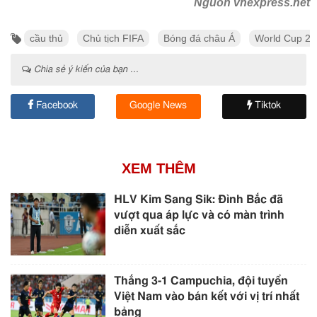
Nguồn vnexpress.net
cầu thủ
Chủ tịch FIFA
Bóng đá châu Á
World Cup 2
Chia sẻ ý kiến của bạn ...
Facebook
Google News
Tiktok
XEM THÊM
HLV Kim Sang Sik: Đình Bắc đã
vượt qua áp lực và có màn trình
diễn xuất sắc
Thắng 3-1 Campuchia, đội tuyển
Việt Nam vào bán kết với vị trí nhất
bảng