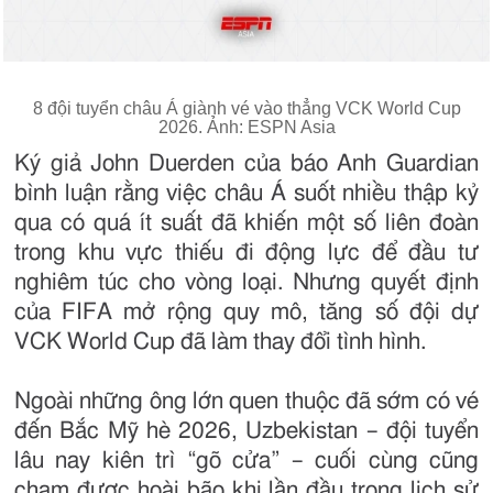
8 đội tuyển châu Á giành vé vào thẳng VCK World Cup
2026. Ảnh: ESPN Asia
Ký giả John Duerden của báo Anh Guardian
bình luận rằng việc châu Á suốt nhiều thập kỷ
qua có quá ít suất đã khiến một số liên đoàn
trong khu vực thiếu đi động lực để đầu tư
nghiêm túc cho vòng loại. Nhưng quyết định
của FIFA mở rộng quy mô, tăng số đội dự
VCK World Cup đã làm thay đổi tình hình.
Ngoài những ông lớn quen thuộc đã sớm có vé
đến Bắc Mỹ hè 2026, Uzbekistan – đội tuyển
lâu nay kiên trì “gõ cửa” – cuối cùng cũng
chạm được hoài bão khi lần đầu trong lịch sử