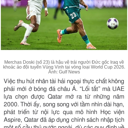
Merchas Doski (số 23) là hậu vệ trái người Đức gốc Iraq về
khoác áo đội tuyển Vùng Vịnh tại vòng loại World Cup 2026.
Ảnh: Gulf News
Việc thu hút nhân tài hải ngoại thực chất không
phải mới ở bóng đá châu Á. “Lối tắt” mà UAE
lựa chọn được Qatar mở ra từ những năm
2000. Thời ấy, song song với tầm nhìn dài hạn,
phát triển từ nội lực qua mô hình Học viện
Aspire, Qatar đã áp dụng chính sách nhập tịch
một số cầu thủ nước ngoài, dù các quy định về