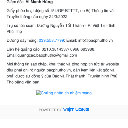
Giám đốc:
Vi Mạnh Hùng
Giấy phép hoạt động số 154/GP-BTTTT, do Bộ Thông tin và
Truyền thông cấp ngày 24/3/2022
Trụ sở tòa soạn: Đường Nguyễn Tất Thành - P. Việt Trì - tỉnh
Phú Thọ
Đường dây nóng:
039.558.7799
; Email: info@baophutho.vn
Liên hệ quảng cáo: 0210.3814337/ 0966.683988.
Email:quangcao.baophutho@gmail.com
Mọi thông tin sao chép, khai thác và tổng hợp tin tức từ website
đều phải ghi rõ nguồn baophutho.vn, gắn kèm liên kết gốc và
phải được sự đồng ý của Báo và Phát thanh, Truyền hình Phú
Thọ bằng văn bản
POWERED BY