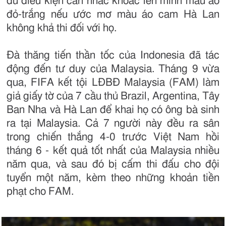
đủ điều kiện cân nhắc khoác lên mình màu áo
đỏ-trắng nếu ước mơ màu áo cam Hà Lan
không khả thi đối với họ.
Đà thăng tiến thần tốc của Indonesia đã tác
động đến tư duy của Malaysia. Tháng 9 vừa
qua, FIFA kết tội LĐBĐ Malaysia (FAM) làm
giả giấy tờ của 7 cầu thủ Brazil, Argentina, Tây
Ban Nha và Hà Lan để khai họ có ông bà sinh
ra tại Malaysia. Cả 7 người này đều ra sân
trong chiến thắng 4-0 trước Việt Nam hồi
tháng 6 - kết quả tốt nhất của Malaysia nhiều
năm qua, và sau đó bị cấm thi đấu cho đội
tuyển một năm, kèm theo những khoản tiền
phạt cho FAM.