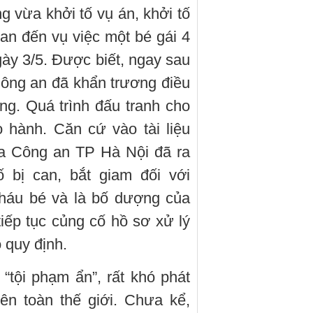
 vừa khởi tố vụ án, khởi tố
quan đến vụ việc một bé gái 4
gày 3/5. Được biết, ngay sau
Công an đã khẩn trương điều
ợng. Quá trình đấu tranh cho
 hành. Căn cứ vào tài liệu
ra Công an TP Hà Nội đã ra
ố bị can, bắt giam đối với
háu bé và là bố dượng của
tiếp tục củng cố hồ sơ xử lý
 quy định.
“tội phạm ẩn”, rất khó phát
ên toàn thế giới. Chưa kể,