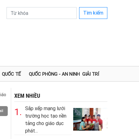
Tìm kiếm
QUỐC TẾ
QUỐC PHÒNG - AN NINH
GIẢI TRÍ
iáo
XEM NHIỀU
Sắp xếp mạng lưới
1.
il
trường học tạo nền
tảng cho giáo dục
phát...