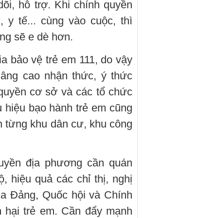
õi, hỗ trợ. Khi chính quyền
 y tế... cùng vào cuộc, thì
ng sẽ e dè hơn.
ia bảo vệ trẻ em 111, do vậy
nâng cao nhận thức, ý thức
quyền cơ sở và các tổ chức
u hiệu bạo hành trẻ em cũng
n từng khu dân cư, khu công
quyền địa phương cần quán
ộ, hiệu quả các chỉ thị, nghị
của Đảng, Quốc hội và Chính
m hại trẻ em. Cần đẩy mạnh