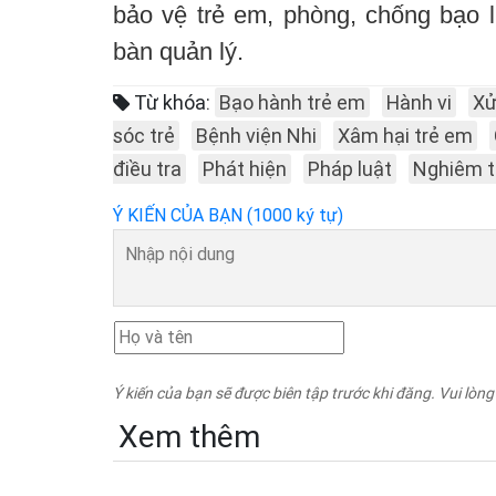
bảo vệ trẻ em, phòng, chống bạo l
bàn quản lý.
Từ khóa:
Bạo hành trẻ em
Hành vi
Xử
sóc trẻ
Bệnh viện Nhi
Xâm hại trẻ em
điều tra
Phát hiện
Pháp luật
Nghiêm t
Ý KIẾN CỦA BẠN (1000 ký tự)
Ý kiến của bạn sẽ được biên tập trước khi đăng. Vui lòng
Xem thêm