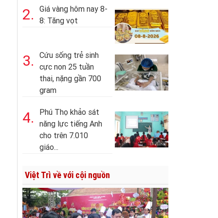
Giá vàng hôm nay 8-
2.
8: Tăng vọt
Cứu sống trẻ sinh
3.
cực non 25 tuần
thai, nặng gần 700
gram
Phú Thọ khảo sát
4.
năng lực tiếng Anh
cho trên 7.010
giáo...
Việt Trì về với cội nguồn