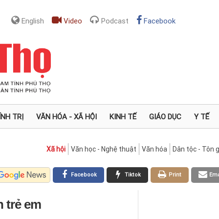
English
Video
Podcast
Facebook
ÍNH TRỊ
VĂN HÓA - XÃ HỘI
KINH TẾ
GIÁO DỤC
Y TẾ
Xã hội
Văn học - Nghệ thuật
Văn hóa
Dân tộc - Tôn g
Facebook
Tiktok
Print
Ema
h trẻ em