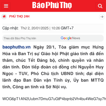
PHÚ THỌ 24H
Cập nhật:
GMT+7
Thứ 2, 20/01/2025 | 10:26
Theo dõi Báo Phú Thọ trên
baophutho.vn
Ngày 20/1, Tòa giám mục Hưng
Hóa và Ban Trị sự Giáo hội Phật giáo tỉnh đã đến
thăm, chúc Tết Đảng bộ, chính quyền và nhân
dân tỉnh. Đón tiếp đoàn có đồng chí Nguyễn Huy
Ngọc - TUV, Phó Chủ tịch UBND tỉnh; đại diện
lãnh đạo Ban Dân vận Tỉnh ủy, Ủy ban MTTQ
tỉnh, Công an tỉnh và Sở Nội vụ.
WOG6pT1AN2Uubm7DmuG7uGtP4bqnb2Vh4bu4WeG7sy7hur