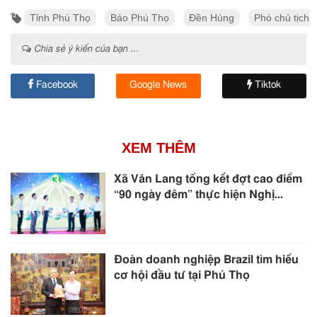
Tỉnh Phú Thọ
Báo Phú Thọ
Đền Hùng
Phó chủ tịch 
Chia sẻ ý kiến của bạn ...
Facebook
Google News
Tiktok
XEM THÊM
Xã Văn Lang tổng kết đợt cao điểm
“90 ngày đêm” thực hiện Nghị...
Đoàn doanh nghiệp Brazil tìm hiểu
cơ hội đầu tư tại Phú Thọ