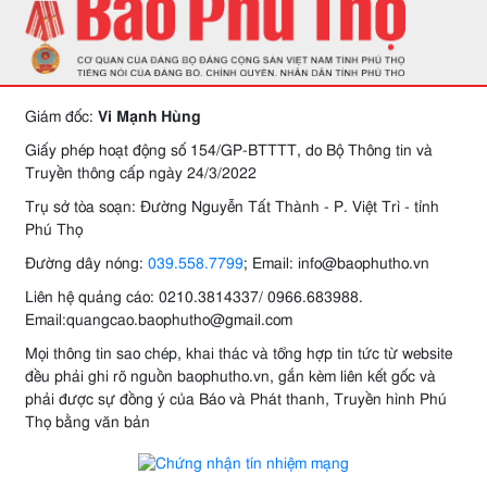
Giám đốc:
Vi Mạnh Hùng
Giấy phép hoạt động số 154/GP-BTTTT, do Bộ Thông tin và
Truyền thông cấp ngày 24/3/2022
Trụ sở tòa soạn: Đường Nguyễn Tất Thành - P. Việt Trì - tỉnh
Phú Thọ
Đường dây nóng:
039.558.7799
; Email: info@baophutho.vn
Liên hệ quảng cáo: 0210.3814337/ 0966.683988.
Email:quangcao.baophutho@gmail.com
Mọi thông tin sao chép, khai thác và tổng hợp tin tức từ website
đều phải ghi rõ nguồn baophutho.vn, gắn kèm liên kết gốc và
phải được sự đồng ý của Báo và Phát thanh, Truyền hình Phú
Thọ bằng văn bản