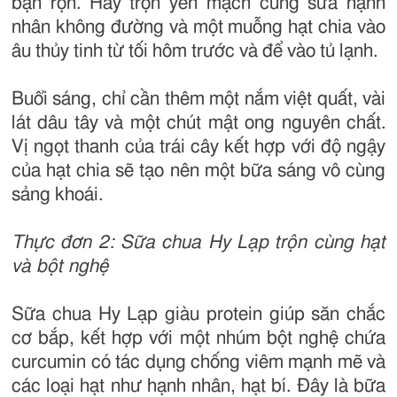
bận rộn. Hãy trộn yến mạch cùng sữa hạnh
nhân không đường và một muỗng hạt chia vào
âu thủy tinh từ tối hôm trước và để vào tủ lạnh.
Buổi sáng, chỉ cần thêm một nắm việt quất, vài
lát dâu tây và một chút mật ong nguyên chất.
Vị ngọt thanh của trái cây kết hợp với độ ngậy
của hạt chia sẽ tạo nên một bữa sáng vô cùng
sảng khoái.
Thực đơn 2: Sữa chua Hy Lạp trộn cùng hạt
và bột nghệ
Sữa chua Hy Lạp giàu protein giúp săn chắc
cơ bắp, kết hợp với một nhúm bột nghệ chứa
curcumin có tác dụng chống viêm mạnh mẽ và
các loại hạt như hạnh nhân, hạt bí. Đây là bữa