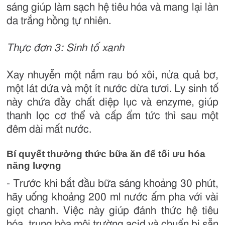
sáng giúp làm sạch hệ tiêu hóa và mang lại làn
da trắng hồng tự nhiên.
Thực đơn 3: Sinh tố xanh
Xay nhuyễn một nắm rau bó xôi, nửa quả bơ,
một lát dứa và một ít nước dừa tươi. Ly sinh tố
này chứa đầy chất diệp lục và enzyme, giúp
thanh lọc cơ thể và cấp ẩm tức thì sau một
đêm dài mất nước.
Bí quyết thưởng thức bữa ăn để tối ưu hóa
năng lượng
- Trước khi bắt đầu bữa sáng khoảng 30 phút,
hãy uống khoảng 200 ml nước ấm pha với vài
giọt chanh. Việc này giúp đánh thức hệ tiêu
hóa, trung hòa môi trường acid và chuẩn bị sẵn