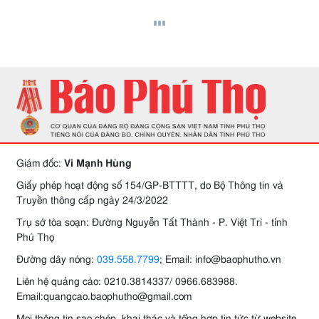
Giám đốc:
Vi Mạnh Hùng
Giấy phép hoạt động số 154/GP-BTTTT, do Bộ Thông tin và
Truyền thông cấp ngày 24/3/2022
Trụ sở tòa soạn: Đường Nguyễn Tất Thành - P. Việt Trì - tỉnh
Phú Thọ
Đường dây nóng:
039.558.7799
; Email: info@baophutho.vn
Liên hệ quảng cáo: 0210.3814337/ 0966.683988.
Email:quangcao.baophutho@gmail.com
Mọi thông tin sao chép, khai thác và tổng hợp tin tức từ website