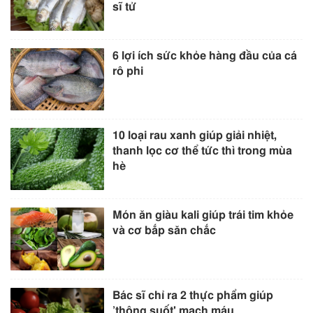
sĩ tử
6 lợi ích sức khỏe hàng đầu của cá
rô phi
10 loại rau xanh giúp giải nhiệt,
thanh lọc cơ thể tức thì trong mùa
hè
Món ăn giàu kali giúp trái tim khỏe
và cơ bắp săn chắc
Bác sĩ chỉ ra 2 thực phẩm giúp
’thông suốt' mạch máu