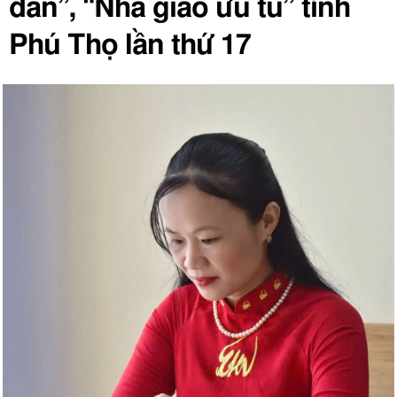
dân”, “Nhà giáo ưu tú” tỉnh
Phú Thọ lần thứ 17